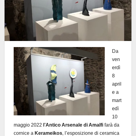
Da
ven
erdì
8
april
e a
mart
edì
10
maggio 2022
l’Antico Arsenale di Amalfi
farà da
cornice a
Kerameikos
, l’esposizione di ceramica