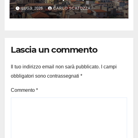
appuntamento a Valle
LUG 9, 2026
CARLO SCATOZZA
Agricola
Lascia un commento
Il tuo indirizzo email non sarà pubblicato.
I campi
obbligatori sono contrassegnati
*
Commento
*