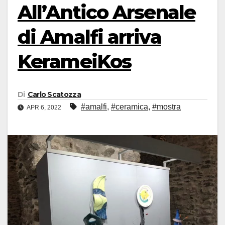
All’Antico Arsenale
di Amalfi arriva
KerameiKos
Di
Carlo Scatozza
#amalfi
,
#ceramica
,
#mostra
APR 6, 2022