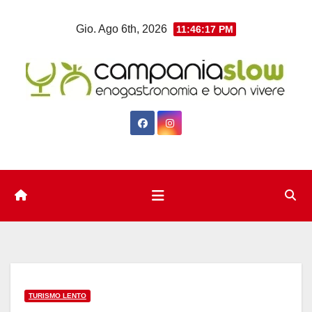
Salta
Gio. Ago 6th, 2026
11:46:18 PM
al
contenuto
TURISMO LENTO