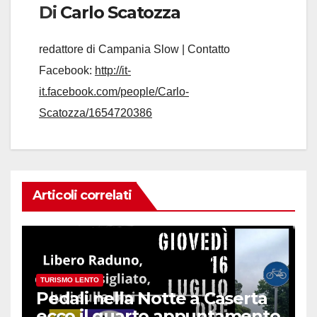
Di
Carlo Scatozza
redattore di Campania Slow | Contatto
Facebook:
http://it-
it.facebook.com/people/Carlo-
Scatozza/1654720386
Articoli correlati
TURISMO LENTO
Pedali nella Notte a Caserta
ecco il quarto appuntamento