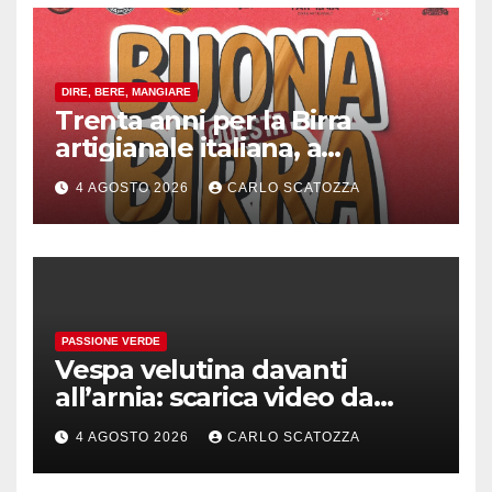
DIRE, BERE, MANGIARE
Trenta anni per la Birra
artigianale italiana, a
Pomigliano d’arco evento
4 AGOSTO 2026
CARLO SCATOZZA
celebrativo con birra speciale
PASSIONE VERDE
Vespa velutina davanti
all’arnia: scarica video da
TikTok prima che il post
4 AGOSTO 2026
CARLO SCATOZZA
sparisca