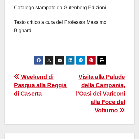
Catalogo stampato da Gutenberg Edizioni
Testo critico a cura del Professor Massimo
Bignardi
Navigazione
Weekend di
Visita alla Palude
Pasqua alla Reggia
della Campania,
articoli
di Caserta
l’Oasi dei Variconi
alla Foce del
Volturno