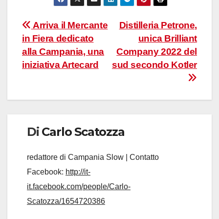
Navigazione
Arriva il Mercante
Distilleria Petrone,
in Fiera dedicato
unica Brilliant
articoli
alla Campania, una
Company 2022 del
iniziativa Artecard
sud secondo Kotler
Di
Carlo Scatozza
redattore di Campania Slow | Contatto
Facebook:
http://it-
it.facebook.com/people/Carlo-
Scatozza/1654720386