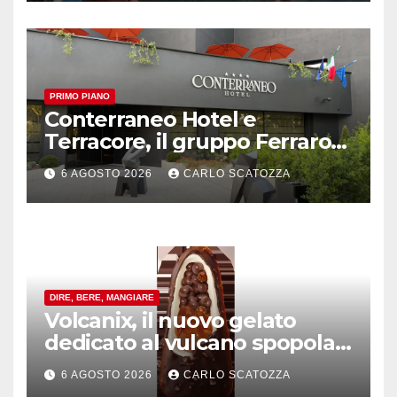
PRIMO PIANO
Conterraneo Hotel e
Terracore, il gruppo Ferraro
amplia l’ ospitalità e il gusto
6 AGOSTO 2026
CARLO SCATOZZA
alle porte di Caserta
DIRE, BERE, MANGIARE
Volcanix, il nuovo gelato
dedicato al vulcano spopola,
è nato a Caivano
6 AGOSTO 2026
CARLO SCATOZZA