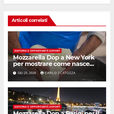
Articoli correlati
EDITORIA E OPPORTUNITÀ EXPORT
Mozzarella Dop a New York
per mostrare come nasce
l’oro bianco del sud
GIU 25, 2026
CARLO SCATOZZA
EDITORIA E OPPORTUNITÀ EXPORT
Mozzarella Dop a Parigi per il