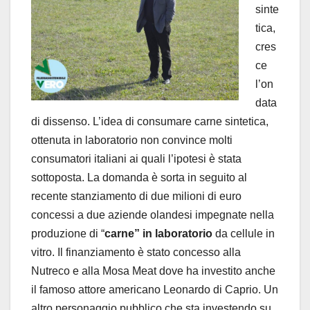
sinte
tica,
cres
ce
l’on
data
di dissenso. L’idea di consumare carne sintetica,
ottenuta in laboratorio non convince molti
consumatori italiani ai quali l’ipotesi è stata
sottoposta. La domanda è sorta in seguito al
recente stanziamento di due milioni di euro
concessi a due aziende olandesi impegnate nella
produzione di “
carne” in laboratorio
da cellule in
vitro. Il finanziamento è stato concesso alla
Nutreco e alla Mosa Meat dove ha investito anche
il famoso attore americano Leonardo di Caprio. Un
altro personaggio pubblico che sta investendo su