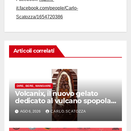
it.facebook.com/people/Carlo-
Scatozza/1654720386
Articoli correlati
DIRE, BERE, MANGIARE
Volcanix, il nuovo gelato
dedicato al vulcano spopola,
è nato a Caivano
AGO 6, 2026
CARLO SCATOZZA