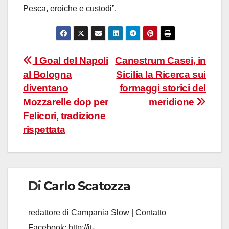
Pesca, eroiche e custodi”.
Navigazione
I Goal del Napoli
Canestrum Casei, in
al Bologna
Sicilia la Ricerca sui
articoli
diventano
formaggi storici del
Mozzarelle dop per
meridione
Felicori, tradizione
rispettata
Di
Carlo Scatozza
redattore di Campania Slow | Contatto
Facebook:
http://it-