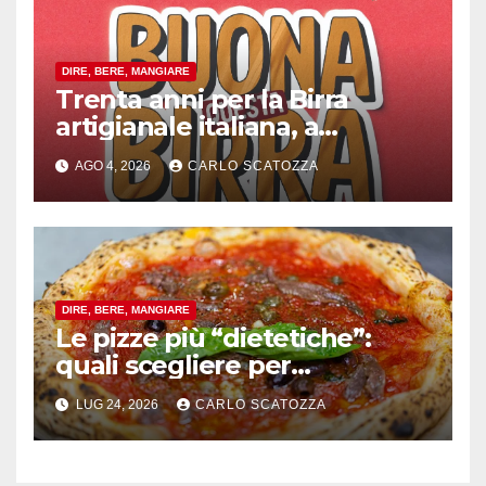
DIRE, BERE, MANGIARE
Trenta anni per la Birra
artigianale italiana, a
Pomigliano d’arco evento
AGO 4, 2026
CARLO SCATOZZA
celebrativo con birra speciale
DIRE, BERE, MANGIARE
Le pizze più “dietetiche”:
quali scegliere per
contenere le calorie senza
LUG 24, 2026
CARLO SCATOZZA
rinunciare al gusto