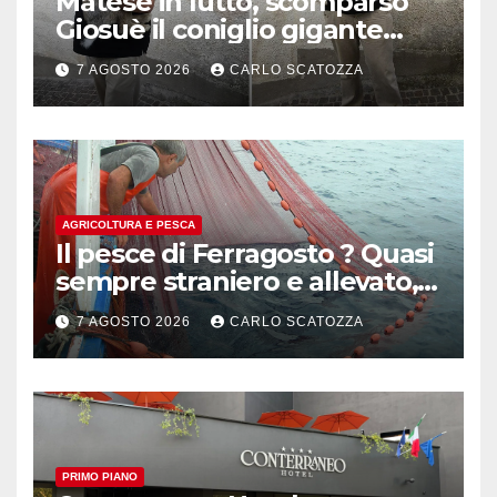
Matese in lutto, scomparso
Giosuè il coniglio gigante
pluripremiato
7 AGOSTO 2026
CARLO SCATOZZA
AGRICOLTURA E PESCA
Il pesce di Ferragosto ? Quasi
sempre straniero e allevato,
in sofferenza
7 AGOSTO 2026
CARLO SCATOZZA
PRIMO PIANO