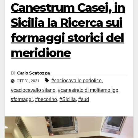
Canestrum Casei, in
Sicilia la Ricerca sui
formaggi storici del
meridione
Di
Carlo Scatozza
#caciocavallo podolico
,
OTT 31, 2021
#caciocavallo silano
,
#canestrato di moliterno igp
,
#formaggi
,
#pecorino
,
#Sicilia
,
#sud