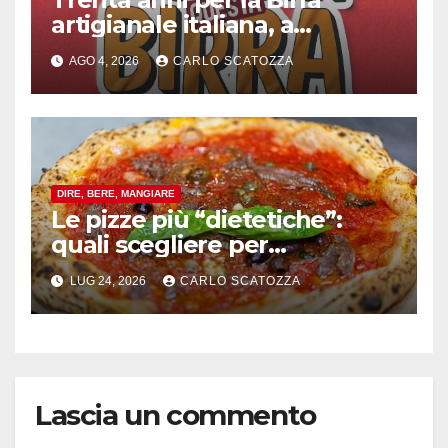
artigianale italiana, a
Pomigliano d’arco evento
AGO 4, 2026
CARLO SCATOZZA
celebrativo con birra speciale
DIRE, BERE, MANGIARE
Le pizze più “dietetiche”:
quali scegliere per
contenere le calorie senza
LUG 24, 2026
CARLO SCATOZZA
rinunciare al gusto
Lascia un commento