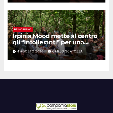
Pintauro
PRIMO PIANO
Irpinia Mood mette al centro
gli “Intolleranti” per una
rivoluzione sostenibile del
4 AGOSTO 2026
CARLO SCATOZZA
cibo