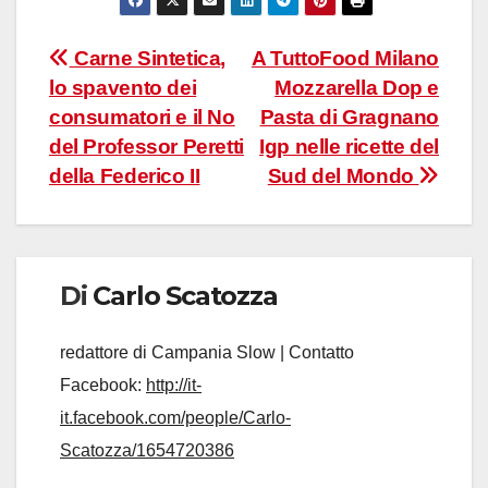
Navigazione
Carne Sintetica,
A TuttoFood Milano
lo spavento dei
Mozzarella Dop e
articoli
consumatori e il No
Pasta di Gragnano
del Professor Peretti
Igp nelle ricette del
della Federico II
Sud del Mondo
Di
Carlo Scatozza
redattore di Campania Slow | Contatto
Facebook:
http://it-
it.facebook.com/people/Carlo-
Scatozza/1654720386