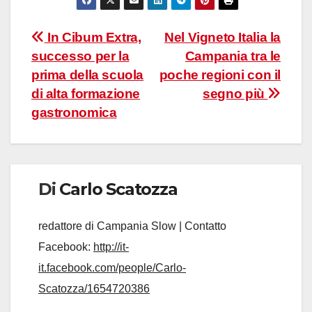
Navigazione
In Cibum Extra,
Nel Vigneto Italia la
successo per la
Campania tra le
articoli
prima della scuola
poche regioni con il
di alta formazione
segno più
gastronomica
Di
Carlo Scatozza
redattore di Campania Slow | Contatto
Facebook:
http://it-
it.facebook.com/people/Carlo-
Scatozza/1654720386