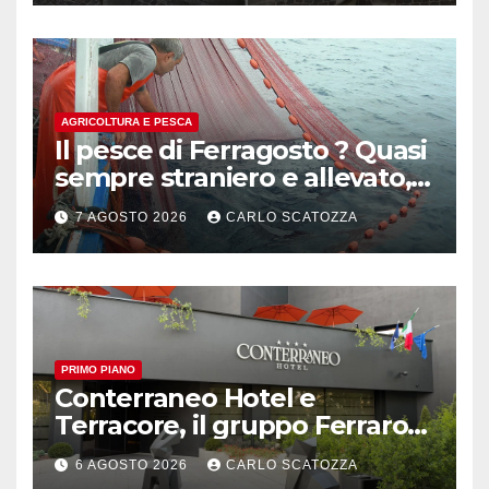
AGRICOLTURA E PESCA
Il pesce di Ferragosto ? Quasi
sempre straniero e allevato,
in sofferenza
7 AGOSTO 2026
CARLO SCATOZZA
PRIMO PIANO
Conterraneo Hotel e
Terracore, il gruppo Ferraro
amplia l’ ospitalità e il gusto
6 AGOSTO 2026
CARLO SCATOZZA
alle porte di Caserta