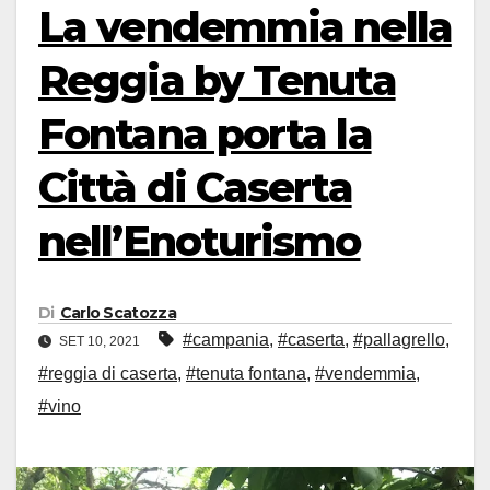
La vendemmia nella
Reggia by Tenuta
Fontana porta la
Città di Caserta
nell’Enoturismo
Di
Carlo Scatozza
#campania
,
#caserta
,
#pallagrello
,
SET 10, 2021
#reggia di caserta
,
#tenuta fontana
,
#vendemmia
,
#vino