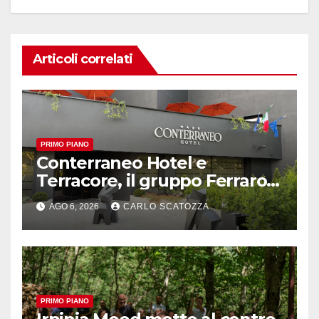
Articoli correlati
PRIMO PIANO
Conterraneo Hotel e
Terracore, il gruppo Ferraro
amplia l’ ospitalità e il gusto
AGO 6, 2026
CARLO SCATOZZA
alle porte di Caserta
PRIMO PIANO