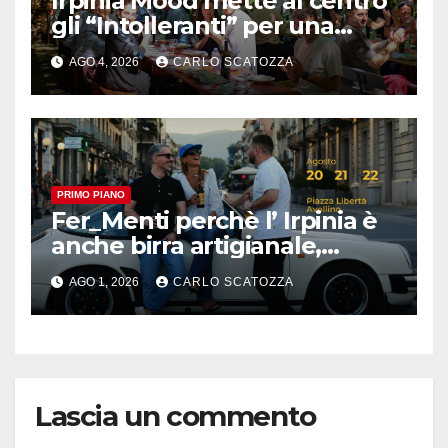
Irpinia Mood mette al centro
gli “Intolleranti” per una
rivoluzione sostenibile del
AGO 4, 2026
CARLO SCATOZZA
cibo
PRIMO PIANO
Fer_Menti perchè l’ Irpinia è
anche birra artigianale,
appuntamento ad Avellino
AGO 1, 2026
CARLO SCATOZZA
Lascia un commento