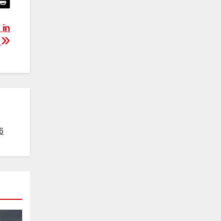
 in
s
6