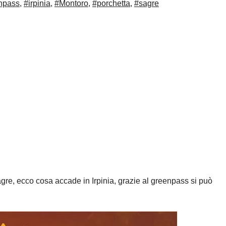
npass
,
#irpinia
,
#Montoro
,
#porchetta
,
#sagre
agre, ecco cosa accade in Irpinia, grazie al greenpass si può