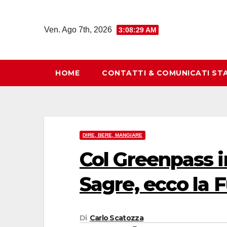
Salta
al
Ven. Ago 7th, 2026
3:08:30 AM
contenuto
HOME
CONTATTI & COMUNICATI ST
DIRE, BERE, MANGIARE
Col Greenpass in
Sagre, ecco la F
Di
Carlo Scatozza