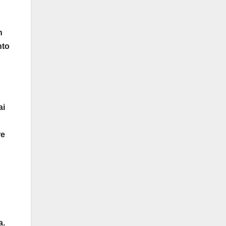
n
nto
ai
re
a.