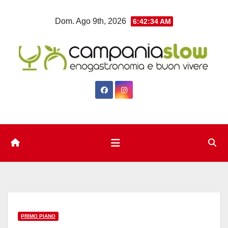
Salta
Dom. Ago 9th, 2026
6:42:35 AM
al
contenuto
PRIMO PIANO