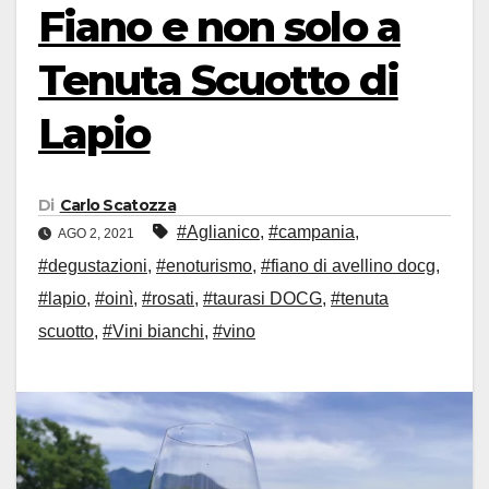
Fiano e non solo a
Tenuta Scuotto di
Lapio
Di
Carlo Scatozza
#Aglianico
,
#campania
,
AGO 2, 2021
#degustazioni
,
#enoturismo
,
#fiano di avellino docg
,
#lapio
,
#oinì
,
#rosati
,
#taurasi DOCG
,
#tenuta
scuotto
,
#Vini bianchi
,
#vino