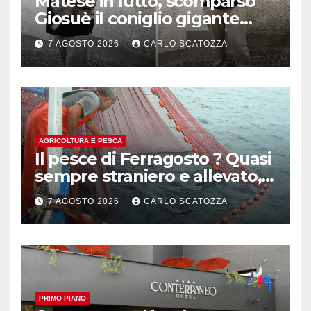
Matese in lutto, scomparso
Giosuè il coniglio gigante
pluripremiato
7 AGOSTO 2026
CARLO SCATOZZA
AGRICOLTURA E PESCA
Il pesce di Ferragosto ? Quasi
sempre straniero e allevato,
in sofferenza
7 AGOSTO 2026
CARLO SCATOZZA
PRIMO PIANO