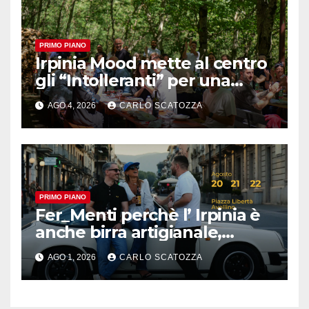
PRIMO PIANO
Irpinia Mood mette al centro
gli “Intolleranti” per una
rivoluzione sostenibile del
AGO 4, 2026
CARLO SCATOZZA
cibo
PRIMO PIANO
Fer_Menti perchè l’ Irpinia è
anche birra artigianale,
appuntamento ad Avellino
AGO 1, 2026
CARLO SCATOZZA