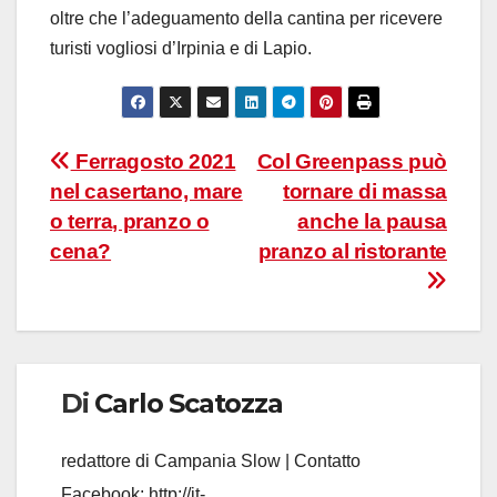
oltre che l’adeguamento della cantina per ricevere
turisti vogliosi d’Irpinia e di Lapio.
Navigazione
Ferragosto 2021
Col Greenpass può
nel casertano, mare
tornare di massa
articoli
o terra, pranzo o
anche la pausa
cena?
pranzo al ristorante
Di
Carlo Scatozza
redattore di Campania Slow | Contatto
Facebook:
http://it-