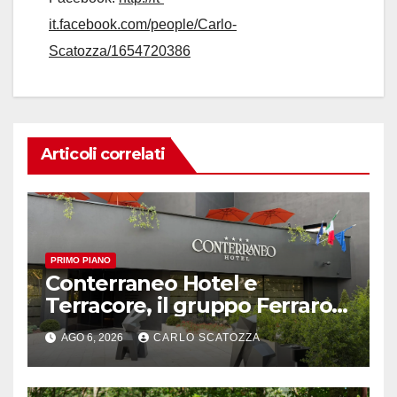
it.facebook.com/people/Carlo-
Scatozza/1654720386
Articoli correlati
PRIMO PIANO
Conterraneo Hotel e
Terracore, il gruppo Ferraro
amplia l’ ospitalità e il gusto
AGO 6, 2026
CARLO SCATOZZA
alle porte di Caserta