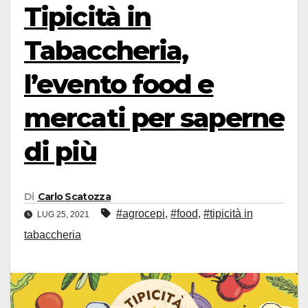
Tipicità in
Tabaccheria,
l’evento food e
mercati per saperne
di più
Di
Carlo Scatozza
#agrocepi
,
#food
,
#tipicità in
LUG 25, 2021
tabaccheria