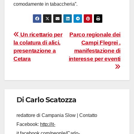
comodamente in tabaccheria”.
Navigazione
Un ricettario per
Parco regionale dei
la colatura di alici,
Campi Flegrei ,
articoli
presentazione a
manifestazione di
Cetara
interesse per eventi
Di
Carlo Scatozza
redattore di Campania Slow | Contatto
Facebook:
http://it-
it.facebook.com/people/Carlo-