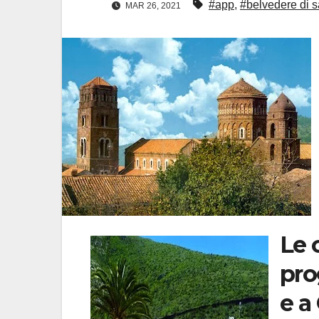
#app
,
#belvedere di s
MAR 26, 2021
Le 
pro
e a 