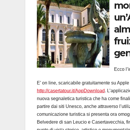
mon
un’
alm
fru
gen
Ecco l’
E’ on line, scaricabile gratuitamente su Appl
http://casertatour.it/AppDownload
. L’applicaz
nuova segnaletica turistica che ha come finalità
partire dai siti Unesco, anche attraverso l’uti
comunicazione turistica si presenta ora omog
Belvedere di san Leucio e Casertavecchia, fino
punto di vista storico, artistico e monumenta