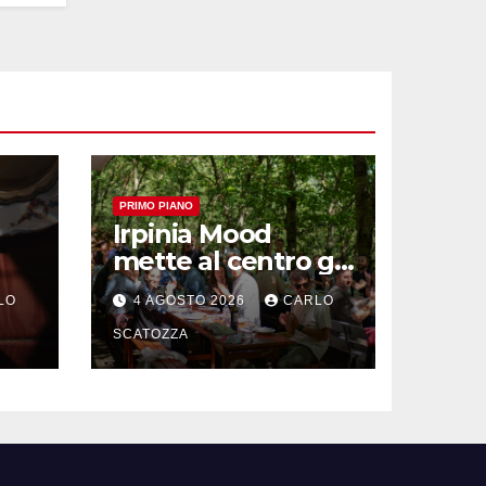
PRIMO PIANO
Irpinia Mood
mette al centro gli
“Intolleranti” per
LO
4 AGOSTO 2026
CARLO
op
una rivoluzione
sostenibile del
SCATOZZA
cibo