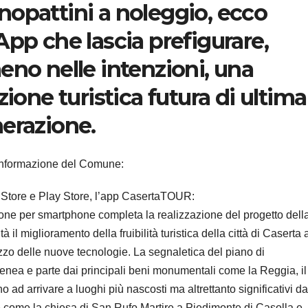
opattini a noleggio, ecco
App che lascia prefigurare,
eno nelle intenzioni, una
izione turistica futura di ultima
erazione.
informazione del Comune:
e Store e Play Store, l’app CasertaTOUR:
ione per smartphone completa la realizzazione del progetto dell
 il miglioramento della fruibilità turistica della città di Caserta 
lizzo delle nuove tecnologie. La segnaletica del piano di
enea e parte dai principali beni monumentali come la Reggia, il
 ad arrivare a luoghi più nascosti ma altrettanto significativi da
le come la chiesa di San Rufo Martire a Piedimonte di Casolla e