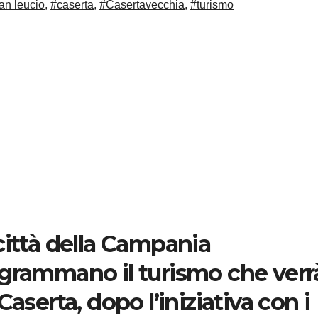
an leucio
,
#caserta
,
#Casertavecchia
,
#turismo
città della Campania
grammano il turismo che verr
Caserta, dopo l’iniziativa con i