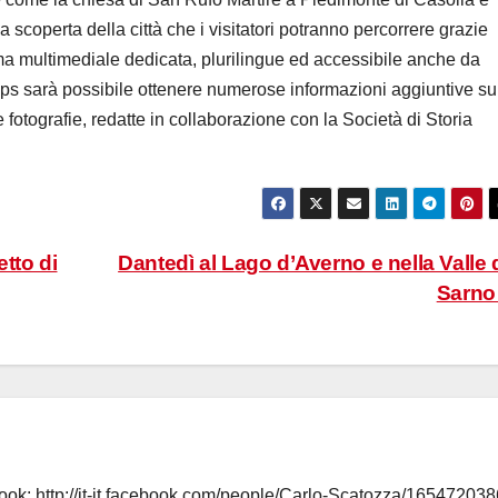
a scoperta della città che i visitatori potranno percorrere grazie
rma multimediale dedicata, plurilingue ed accessibile anche da
 gps sarà possibile ottenere numerose informazioni aggiuntive su
e fotografie, redatte in collaborazione con la Società di Storia
tto di
Dantedì al Lago d’Averno e nella Valle 
Sarn
book:
http://it-it.facebook.com/people/Carlo-Scatozza/165472038