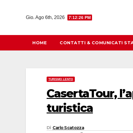
Salta
al
Gio. Ago 6th, 2026
7:12:27 PM
contenuto
HOME
CONTATTI & COMUNICATI ST
TURISMO LENTO
CasertaTour, l’
turistica
Di
Carlo Scatozza