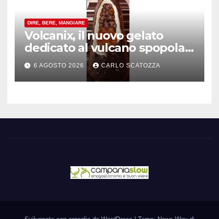
DIRE, BERE, MANGIARE
Volcanix, il nuovo gelato
dedicato al vulcano spopola,
è nato a Caivano
6 AGOSTO 2026
CARLO SCATOZZA