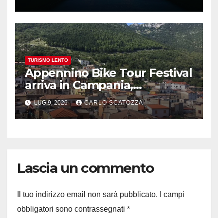
TURISMO LENTO
Appennino Bike Tour Festival
arriva in Campania,
appuntamento a Valle
LUG 9, 2026
CARLO SCATOZZA
Agricola
Lascia un commento
Il tuo indirizzo email non sarà pubblicato.
I campi
obbligatori sono contrassegnati
*