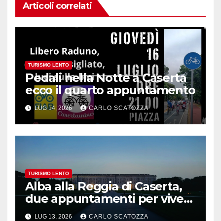
Articoli correlati
TURISMO LENTO
Pedali nella Notte a Caserta
ecco il quarto appuntamento
LUG 14, 2026
CARLO SCATOZZA
TURISMO LENTO
Alba alla Reggia di Caserta,
due appuntamenti per vivere
la magia
LUG 13, 2026
CARLO SCATOZZA