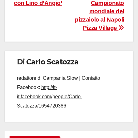
con Lino d’Angio’
Campionato
articoli
mondiale del
pizzaiolo al Napoli
Pizza Village
Di
Carlo Scatozza
redattore di Campania Slow | Contatto
Facebook:
http://it-
it.facebook.com/people/Carlo-
Scatozza/1654720386