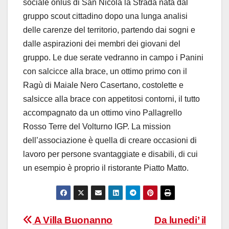
sociale onlus di San Nicola la Strada nata dal
gruppo scout cittadino dopo una lunga analisi
delle carenze del territorio, partendo dai sogni e
dalle aspirazioni dei membri dei giovani del
gruppo. Le due serate vedranno in campo i Panini
con salcicce alla brace, un ottimo primo con il
Ragù di Maiale Nero Casertano, costolette e
salsicce alla brace con appetitosi contorni, il tutto
accompagnato da un ottimo vino Pallagrello
Rosso Terre del Volturno IGP. La mission
dell’associazione è quella di creare occasioni di
lavoro per persone svantaggiate e disabili, di cui
un esempio è proprio il ristorante Piatto Matto.
Navigazione
A Villa Buonanno
Da lunedi’ il