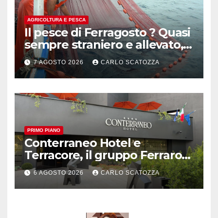
AGRICOLTURA E PESCA
Il pesce di Ferragosto ? Quasi
sempre straniero e allevato,
in sofferenza
7 AGOSTO 2026
CARLO SCATOZZA
PRIMO PIANO
Conterraneo Hotel e
Terracore, il gruppo Ferraro
amplia l’ ospitalità e il gusto
6 AGOSTO 2026
CARLO SCATOZZA
alle porte di Caserta