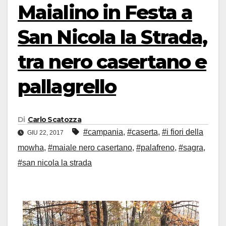
Maialino in Festa a
San Nicola la Strada,
tra nero casertano e
pallagrello
Di
Carlo Scatozza
#campania
,
#caserta
,
#i fiori della
GIU 22, 2017
mowha
,
#maiale nero casertano
,
#palafreno
,
#sagra
,
#san nicola la strada