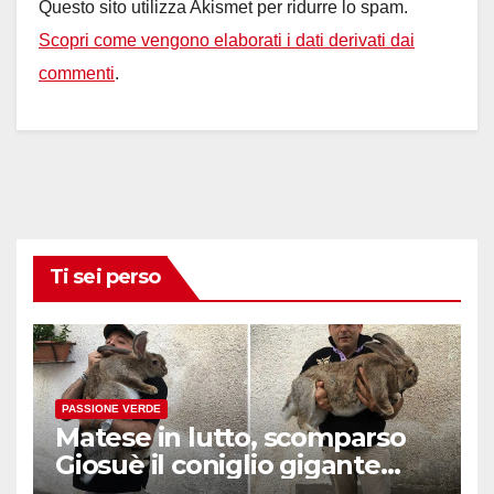
Questo sito utilizza Akismet per ridurre lo spam.
Scopri come vengono elaborati i dati derivati dai
commenti
.
Ti sei perso
PASSIONE VERDE
Matese in lutto, scomparso
Giosuè il coniglio gigante
pluripremiato