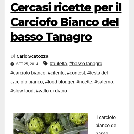
Cercasi ricette per il
Carciofo Bianco del
basso Tanagro
Di
Carlo Scatozza
#auletta
,
#basso tanagro
,
SET 25, 2014
#carciofo bianco
,
#cilento
,
#contest
,
#festa del
carciofo bianco
,
#food blogger
,
#ricette
,
#salerno
,
#slow food
,
#vallo di diano
ll carciofo
bianco del
basso