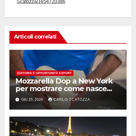
Scatozza/1654720386
Articoli correlati
EDITORIA E OPPORTUNITÀ EXPORT
Mozzarella Dop a New York
per mostrare come nasce
l’oro bianco del sud
GIU 25, 2026
CARLO SCATOZZA