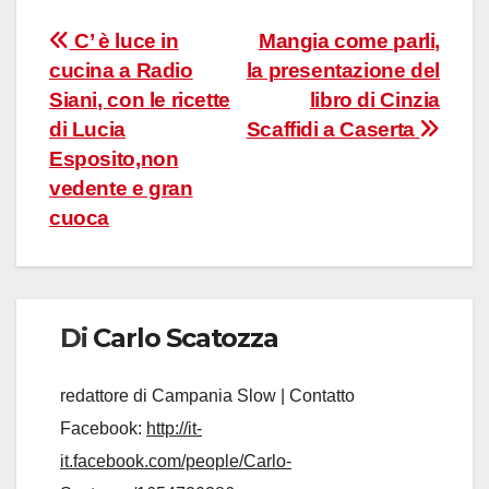
Navigazione
C’ è luce in
Mangia come parli,
cucina a Radio
la presentazione del
articoli
Siani, con le ricette
libro di Cinzia
di Lucia
Scaffidi a Caserta
Esposito,non
vedente e gran
cuoca
Di
Carlo Scatozza
redattore di Campania Slow | Contatto
Facebook:
http://it-
it.facebook.com/people/Carlo-