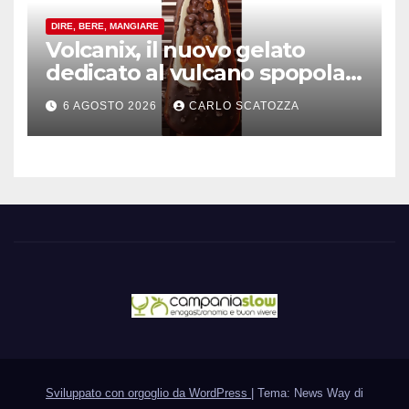
DIRE, BERE, MANGIARE
Volcanix, il nuovo gelato
dedicato al vulcano spopola,
è nato a Caivano
6 AGOSTO 2026
CARLO SCATOZZA
Sviluppato con orgoglio da WordPress
|
Tema: News Way di