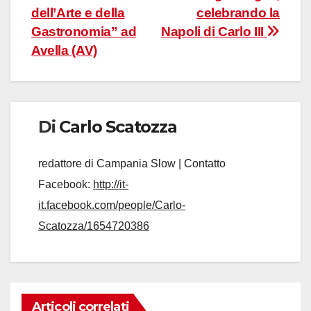
articoli
dell’Arte e della
celebrando la
Gastronomia” ad
Napoli di Carlo III
Avella (AV)
Di
Carlo Scatozza
redattore di Campania Slow | Contatto
Facebook:
http://it-
it.facebook.com/people/Carlo-
Scatozza/1654720386
Articoli correlati