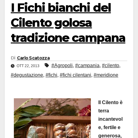
I Fichi bianchi del
Cilento golosa
tradizione campana
Di
Carlo Scatozza
#Agropoli
,
#campania
,
#cilento
,
OTT 22, 2013
#degustazione
,
#fichi
,
#fichi cilentani
,
#meridione
Il Cilento è
terra
incantevol
e, fertile e
generosa,