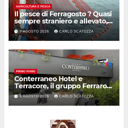
AGRICOLTURA E PESCA
Il pesce di Ferragosto ? Quasi
sempre straniero e allevato,
in sofferenza
7 AGOSTO 2026
CARLO SCATOZZA
PRIMO PIANO
Conterraneo Hotel e
Terracore, il gruppo Ferraro
amplia l’ ospitalità e il gusto
6 AGOSTO 2026
CARLO SCATOZZA
alle porte di Caserta