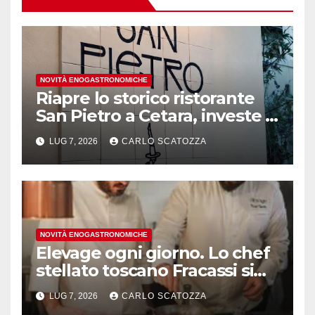
NOVITÀ ENOGASTRONOMICHE
Riapre lo storico ristorante
San Pietro a Cetara, investe il
gruppo Armatore
LUG 7, 2026
CARLO SCATOZZA
NOVITÀ ENOGASTRONOMICHE
Elevage ogni giorno. Lo chef
stellato toscano Fracassi si
trasferisce a Trentola
LUG 7, 2026
CARLO SCATOZZA
Ducenta