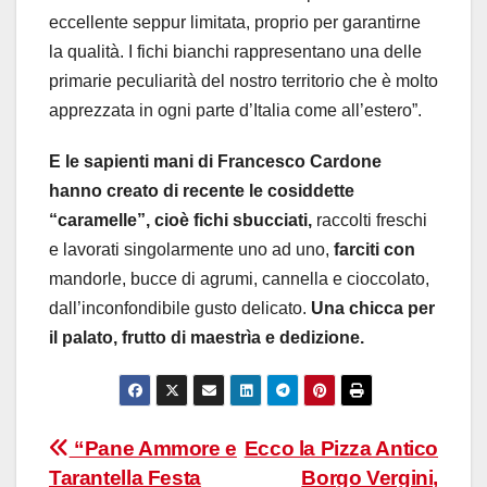
eccellente seppur limitata, proprio per garantirne
la qualità. I fichi bianchi rappresentano una delle
primarie peculiarità del nostro territorio che è molto
apprezzata in ogni parte d’Italia come all’estero”.
E le sapienti mani di Francesco Cardone
hanno creato di recente le cosiddette
“caramelle”, cioè fichi sbucciati,
raccolti freschi
e lavorati singolarmente uno ad uno,
farciti con
mandorle, bucce di agrumi, cannella e cioccolato,
dall’inconfondibile gusto delicato.
Una chicca per
il palato, frutto di maestrìa e dedizione.
Navigazione
“Pane Ammore e
Ecco la Pizza Antico
Tarantella Festa
Borgo Vergini,