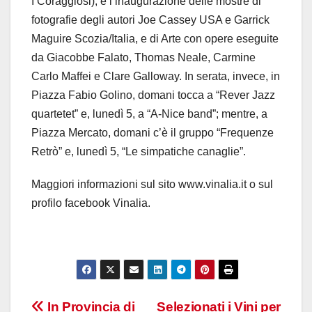
I Coraggiosi), e l’inaugurazione delle mostre di
fotografie degli autori Joe Cassey USA e Garrick
Maguire Scozia/Italia, e di Arte con opere eseguite
da Giacobbe Falato, Thomas Neale, Carmine
Carlo Maffei e Clare Galloway. In serata, invece, in
Piazza Fabio Golino, domani tocca a “Rever Jazz
quartetet” e, lunedì 5, a “A-Nice band”; mentre, a
Piazza Mercato, domani c’è il gruppo “Frequenze
Retrò” e, lunedì 5, “Le simpatiche canaglie”.
Maggiori informazioni sul sito www.vinalia.it o sul
profilo facebook Vinalia.
Navigazione
In Provincia di
Selezionati i Vini per