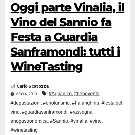
Oggi parte Vinalia, il
Vino del Sannio fa
Festa a Guardia
Sanframondi: tutti i
WineTasting
Di
Carlo Scatozza
#Aglianico
,
#benevento
,
AGO 4, 2013
#degustazioni
,
#enoturismo
,
#Falanghina
,
#festa del
vino
,
#guardiasanframondi
,
#rassegna
enogastronomica
,
#Sannio
,
#vinalia
,
#vino
,
#winetasting