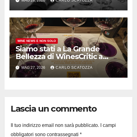
MAG 28, 2026
CARLO SCATOZZA
comune irpino
WINE NEWS E NON SOLO
Siamo stati a La Grande
Bellezza di WinesCritic a
Napoli, davvero bello e non
MAG 27, 2026
CARLO SCATOZZA
banale
Lascia un commento
Il tuo indirizzo email non sarà pubblicato.
I campi
obbligatori sono contrassegnati
*