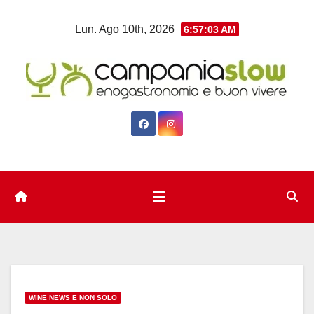
Salta
Lun. Ago 10th, 2026
6:57:03 AM
al
contenuto
WINE NEWS E NON SOLO