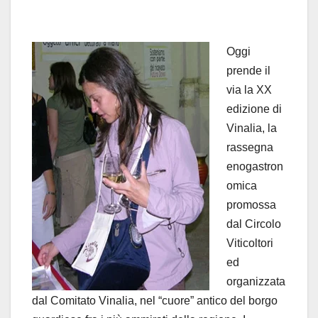
Oggi
prende il
via la XX
edizione di
Vinalia, la
rassegna
enogastron
omica
promossa
dal Circolo
Viticoltori
ed
organizzata
dal Comitato Vinalia, nel “cuore” antico del borgo