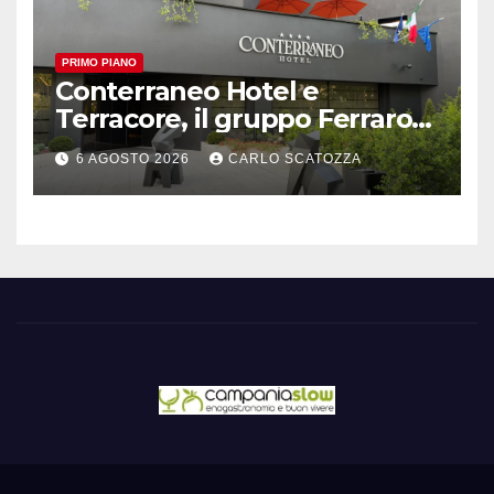
PRIMO PIANO
Conterraneo Hotel e
Terracore, il gruppo Ferraro
amplia l’ ospitalità e il gusto
6 AGOSTO 2026
CARLO SCATOZZA
alle porte di Caserta