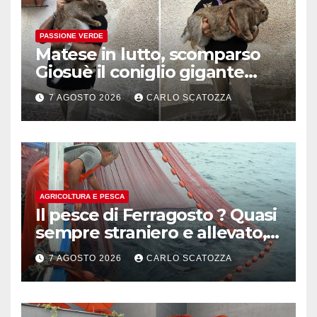
PASSIONE VERDE
Matese in lutto, scomparso
Giosuè il coniglio gigante
pluripremiato
7 AGOSTO 2026
CARLO SCATOZZA
AGRICOLTURA E PESCA
Il pesce di Ferragosto ? Quasi
sempre straniero e allevato,
in sofferenza
7 AGOSTO 2026
CARLO SCATOZZA