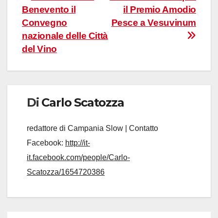
Benevento il
il Premio Amodio
articoli
Convegno
Pesce a Vesuvinum
nazionale delle Città
del Vino
Di
Carlo Scatozza
redattore di Campania Slow | Contatto
Facebook:
http://it-
it.facebook.com/people/Carlo-
Scatozza/1654720386