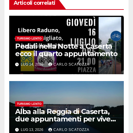
Articoli correlati
TURISMO LENTO
Pedali nella Notte a Caserta
ecco il quarto appuntamento
LUG 14, 2026
CARLO SCATOZZA
TURISMO LENTO
Alba alla Reggia di Caserta,
due appuntamenti per vivere
la magia
LUG 13, 2026
CARLO SCATOZZA