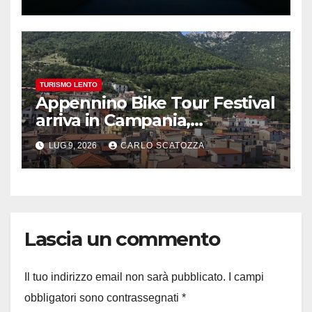
TURISMO LENTO
Appennino Bike Tour Festival
arriva in Campania,
appuntamento a Valle
LUG 9, 2026
CARLO SCATOZZA
Agricola
Lascia un commento
Il tuo indirizzo email non sarà pubblicato.
I campi
obbligatori sono contrassegnati
*