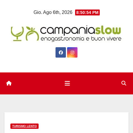
Salta
Gio. Ago 6th, 2026
8:50:55 PM
al
contenuto
TURISMO LENTO