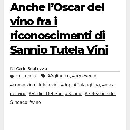
Anche l’Oscar del
vino fra i
riconoscimenti di
Sannio Tutela Vini
Di
Carlo Scatozza
#Aglianico
,
#benevento
,
GIU 11, 2013
#consorzio di tutela vini
,
#dop
,
#Falanghina
,
#oscar
del vino
,
#Radici Del Sud
,
#Sannio
,
#Selezione del
Sindaco
,
#vino