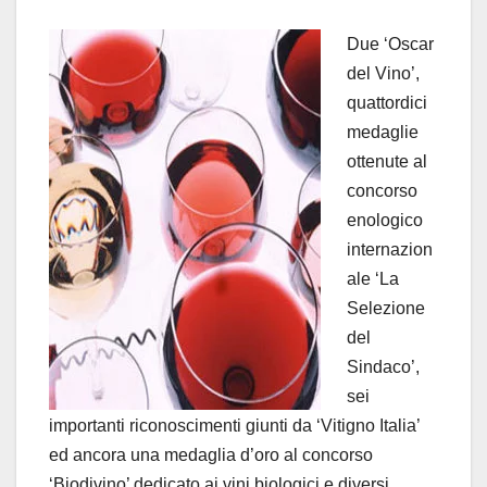
Due ‘Oscar
del Vino’,
quattordici
medaglie
ottenute al
concorso
enologico
internazion
ale ‘La
Selezione
del
Sindaco’,
sei
importanti riconoscimenti giunti da ‘Vitigno Italia’
ed ancora una medaglia d’oro al concorso
‘Biodivino’ dedicato ai vini biologici e diversi