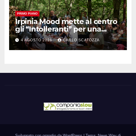
PRIMO PIANO
Irpinia Mood mette al centro
gli “Intolleranti” per una
rivoluzione sostenibile del
4 AGOSTO 2026
CARLO SCATOZZA
cibo
Sviluppato con orgoglio da WordPress
|
Tema: News Way di