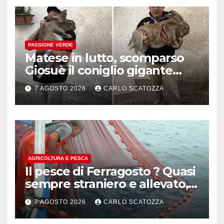
PASSIONE VERDE
Matese in lutto, scomparso
Giosuè il coniglio gigante
pluripremiato
7 AGOSTO 2026
CARLO SCATOZZA
AGRICOLTURA E PESCA
Il pesce di Ferragosto ? Quasi
sempre straniero e allevato,
in sofferenza
7 AGOSTO 2026
CARLO SCATOZZA