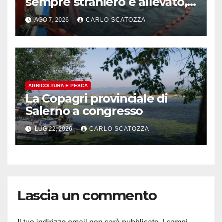
sempre straniero e allevato,
in sofferenza
AGO 7, 2026
CARLO SCATOZZA
AGRICOLTURA E PESCA
La Copagri provinciale di
Salerno a congresso
LUG 22, 2026
CARLO SCATOZZA
Lascia un commento