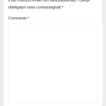
Il tuo indirizzo email non sarà pubblicato.
I campi
obbligatori sono contrassegnati
*
Commento
*