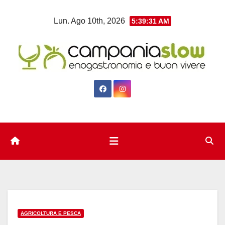
Salta
Lun. Ago 10th, 2026
5:39:31 AM
al
contenuto
AGRICOLTURA E PESCA