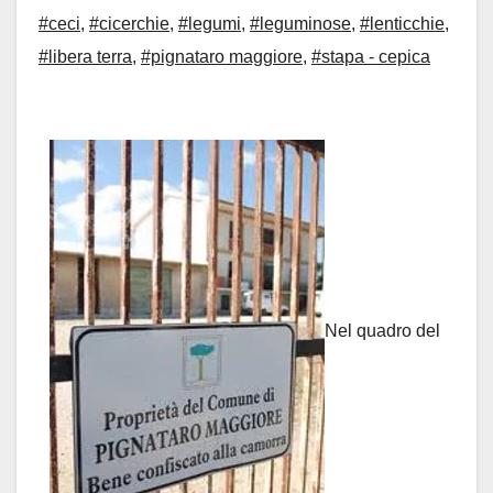
#ceci
,
#cicerchie
,
#legumi
,
#leguminose
,
#lenticchie
,
#libera terra
,
#pignataro maggiore
,
#stapa - cepica
Nel quadro del