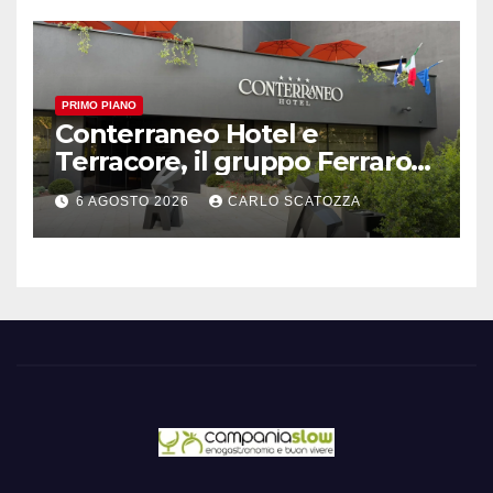
PRIMO PIANO
Conterraneo Hotel e
Terracore, il gruppo Ferraro
amplia l’ ospitalità e il gusto
6 AGOSTO 2026
CARLO SCATOZZA
alle porte di Caserta