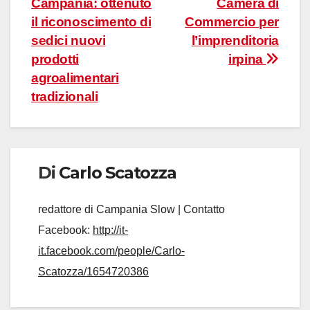
Campania: ottenuto
Camera di
articoli
il riconoscimento di
Commercio per
sedici nuovi
l’imprenditoria
prodotti
irpina
agroalimentari
tradizionali
Di
Carlo Scatozza
redattore di Campania Slow | Contatto
Facebook:
http://it-
it.facebook.com/people/Carlo-
Scatozza/1654720386