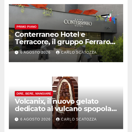
PRIMO PIANO
Conterraneo Hotel e
Terracore, il gruppo Ferraro
amplia l’ ospitalità e il gusto
6 AGOSTO 2026
CARLO SCATOZZA
alle porte di Caserta
DIRE, BERE, MANGIARE
Volcanix, il nuovo gelato
dedicato al vulcano spopola,
è nato a Caivano
6 AGOSTO 2026
CARLO SCATOZZA