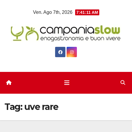
Salta
Ven. Ago 7th, 2026
7:41:12 AM
al
contenuto
Tag:
uve rare