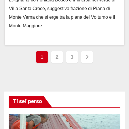
Villa Santa Croce, suggestiva frazione di Piana di
Monte Verna che si erge tra la piana del Volturno e il
Monte Maggiore.…
Paginazione
1
2
3
degli
articoli
Ti sei perso