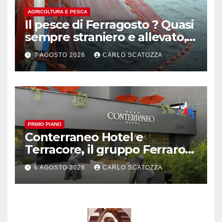
AGRICOLTURA E PESCA
Il pesce di Ferragosto ? Quasi
sempre straniero e allevato,
in sofferenza
7 AGOSTO 2026
CARLO SCATOZZA
PRIMO PIANO
Conterraneo Hotel e
Terracore, il gruppo Ferraro
amplia l’ ospitalità e il gusto
6 AGOSTO 2026
CARLO SCATOZZA
alle porte di Caserta