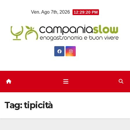
Salta
Ven. Ago 7th, 2026
12:29:21 PM
al
contenuto
Tag:
tipicità