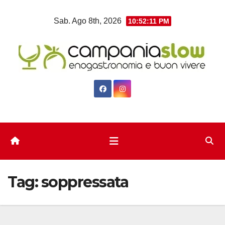
Salta
Sab. Ago 8th, 2026
10:52:12 PM
al
contenuto
Tag:
soppressata