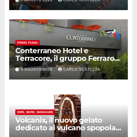
7 AGOSTO 2026
CARLO SCATOZZA
PRIMO PIANO
Conterraneo Hotel e
Terracore, il gruppo Ferraro
amplia l’ ospitalità e il gusto
6 AGOSTO 2026
CARLO SCATOZZA
alle porte di Caserta
DIRE, BERE, MANGIARE
Volcanix, il nuovo gelato
dedicato al vulcano spopola,
è nato a Caivano