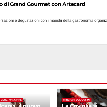
o di Grand Gourmet con Artecard
nversazioni e degustazioni con i maestri della gastronomia organiz
, BERE, MANGIARE
ITINERARI DEL GUSTO
lcanix, il nuovo
La Coviglia si