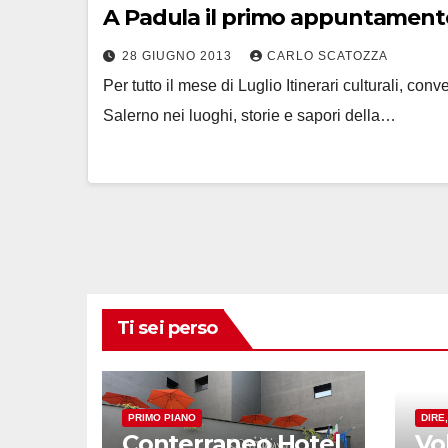
A Padula il primo appuntament
28 GIUGNO 2013
CARLO SCATOZZA
Per tutto il mese di Luglio Itinerari culturali, co
Salerno nei luoghi, storie e sapori della…
Ti sei perso
PRIMO PIANO
DIRE
Conterraneo Hotel
Vo