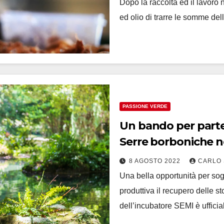
Dopo la raccolta ed il lavoro n
ed olio di trarre le somme del
PASSIONE VERDE
Un bando per partec
Serre borboniche ne
di Caserta
8 AGOSTO 2022
CARLO 
Una bella opportunità per sog
produttiva il recupero delle st
dell’incubatore SEMI è uffici