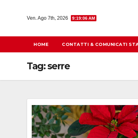
Salta
al
Ven. Ago 7th, 2026
9:19:07 AM
contenuto
HOME
CONTATTI & COMUNICATI ST
Tag:
serre