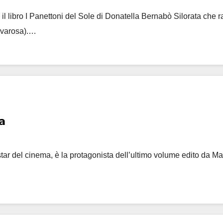
ibro I Panettoni del Sole di Donatella Bernabò Silorata che racc
lvarosa).…
ia
r del cinema, è la protagonista dell’ultimo volume edito da Mal