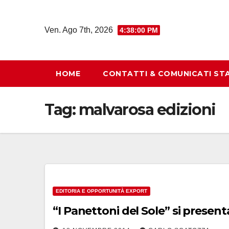
Salta
al
Ven. Ago 7th, 2026
4:38:01 PM
contenuto
HOME
CONTATTI & COMUNICATI ST
Tag:
malvarosa edizioni
EDITORIA E OPPORTUNITÀ EXPORT
“I Panettoni del Sole”