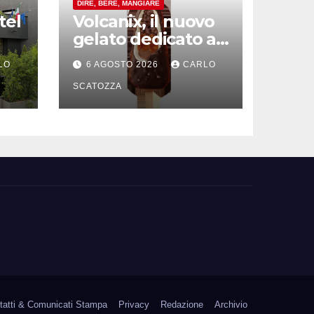
DIRE, BERE, MANGIARE
tel
Volcanix, il nuovo
gelato dedicato al
vulcano spopola, è
LO
6 AGOSTO 2026
CARLO
ità
nato a Caivano
SCATOZZA
tatti & Comunicati Stampa
Privacy
Redazione
Archivio