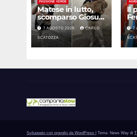
PASSIONE VERDE
AGRI
Matese in lutto,
Il 
scomparso Giosuè
Fe
il coniglio gigante
se
7 AGOSTO 2026
CARLO
7
pluripremiato
all
SCATOZZA
so
SCA
Sviluppato con orgoglio da WordPress
|
Tema: News Way di
T