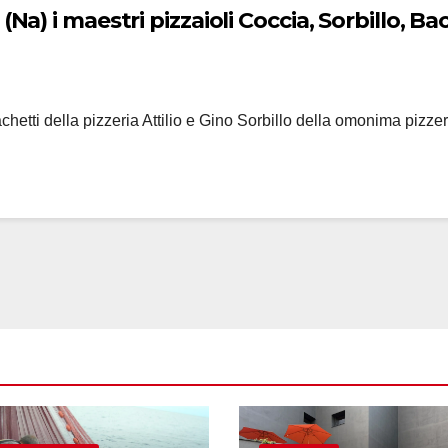
no “Il Sole nel
achetti della pizzeria Attilio e Gino Sorbillo della omonima pizz