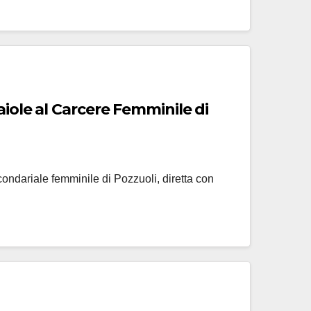
zaiole al Carcere Femminile di
condariale femminile di Pozzuoli, diretta con