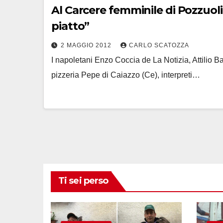
Al Carcere femminile di Pozzuoli (Na) i maestri pizzaioli Coccia, Sorbillo, Bachetti e Pepe porta
piatto”
2 MAGGIO 2012
CARLO SCATOZZA
I napoletani Enzo Coccia de La Notizia, Attilio B
pizzeria Pepe di Caiazzo (Ce), interpreti…
Ti sei perso