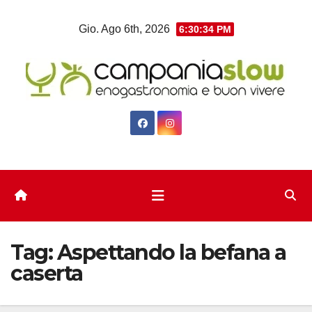
Salta
Gio. Ago 6th, 2026
6:30:35 PM
al
contenuto
Tag:
Aspettando la befana a
caserta