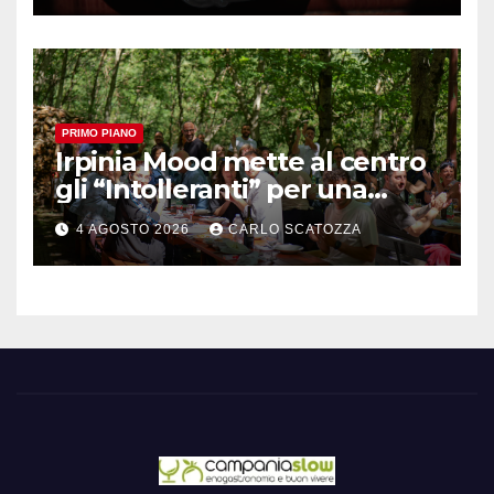
Pintauro
PRIMO PIANO
Irpinia Mood mette al centro
gli “Intolleranti” per una
rivoluzione sostenibile del
4 AGOSTO 2026
CARLO SCATOZZA
cibo