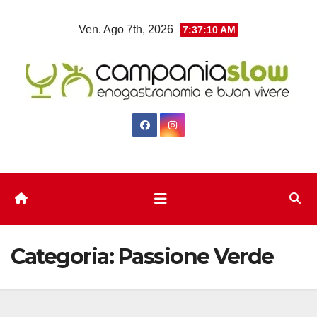
Salta
Ven. Ago 7th, 2026
7:37:11 AM
al
contenuto
Categoria:
Passione Verde