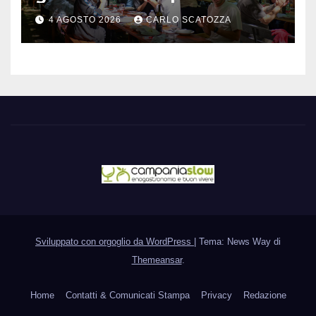
rivoluzione sostenibile del
4 AGOSTO 2026
CARLO SCATOZZA
cibo
Sviluppato con orgoglio da WordPress
|
Tema: News Way di
Themeansar
.
Home
Contatti & Comunicati Stampa
Privacy
Redazione