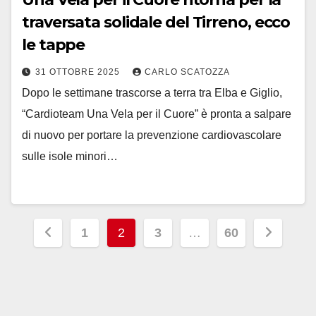
traversata solidale del Tirreno, ecco
le tappe
31 OTTOBRE 2025
CARLO SCATOZZA
Dopo le settimane trascorse a terra tra Elba e Giglio,
“Cardioteam Una Vela per il Cuore” è pronta a salpare
di nuovo per portare la prevenzione cardiovascolare
sulle isole minori…
Paginazione
1
2
3
…
60
degli
articoli