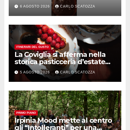
è nato a Caivano
6 AGOSTO 2026
CARLO SCATOZZA
ITINERARI DEL GUSTO
La Coviglia si afferma nella
storica pasticceria d’estate
ma il top rimane la
5 AGOSTO 2026
CARLO SCATOZZA
sfogliatella, in diretta da
Pintauro
PRIMO PIANO
Irpinia Mood mette al centro
gli “Intolleranti” per una