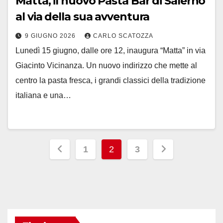
Matta, il nuovo Pasta Bar di Salerno
al via della sua avventura
9 GIUGNO 2026
CARLO SCATOZZA
Lunedì 15 giugno, dalle ore 12, inaugura “Matta” in via
Giacinto Vicinanza. Un nuovo indirizzo che mette al
centro la pasta fresca, i grandi classici della tradizione
italiana e una…
Paginazione
1
2
3
degli
articoli