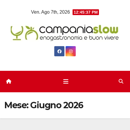
Salta
Ven. Ago 7th, 2026
12:45:38 PM
al
contenuto
Mese:
Giugno 2026