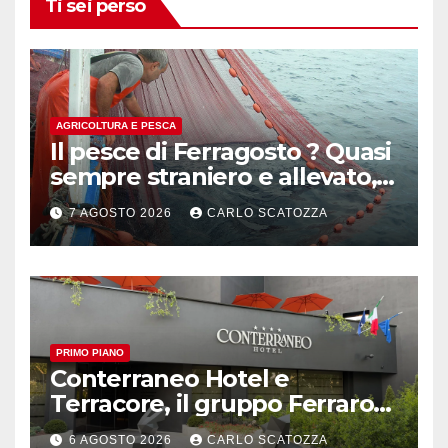
Ti sei perso
AGRICOLTURA E PESCA
Il pesce di Ferragosto ? Quasi
sempre straniero e allevato,
in sofferenza
7 AGOSTO 2026
CARLO SCATOZZA
PRIMO PIANO
Conterraneo Hotel e
Terracore, il gruppo Ferraro
amplia l’ ospitalità e il gusto
6 AGOSTO 2026
CARLO SCATOZZA