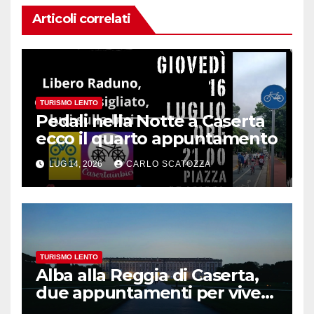
Articoli correlati
TURISMO LENTO
Pedali nella Notte a Caserta
ecco il quarto appuntamento
LUG 14, 2026
CARLO SCATOZZA
TURISMO LENTO
Alba alla Reggia di Caserta,
due appuntamenti per vivere
la magia