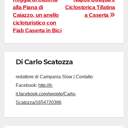
articoli
alla Piana di
Ciclostorica Tifatina
Caiazzo, un anello
a Caserta
cicloturistico con
Fiab Caserta in Bici
Di
Carlo Scatozza
redattore di Campania Slow | Contatto
Facebook:
http://it-
it.facebook.com/people/Carlo-
Scatozza/1654720386