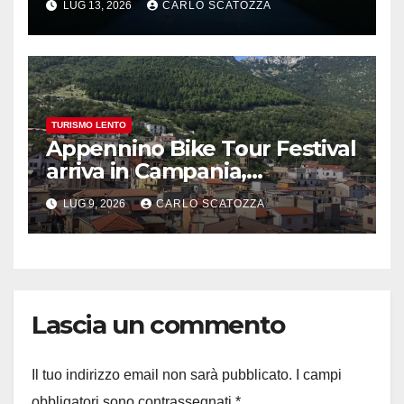
LUG 13, 2026
CARLO SCATOZZA
TURISMO LENTO
Appennino Bike Tour Festival
arriva in Campania,
appuntamento a Valle
LUG 9, 2026
CARLO SCATOZZA
Agricola
Lascia un commento
Il tuo indirizzo email non sarà pubblicato.
I campi
obbligatori sono contrassegnati
*