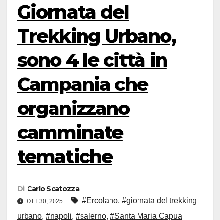
Giornata del
Trekking Urbano,
sono 4 le città in
Campania che
organizzano
camminate
tematiche
Di
Carlo Scatozza
#Ercolano
,
#giornata del trekking
OTT 30, 2025
urbano
,
#napoli
,
#salerno
,
#Santa Maria Capua