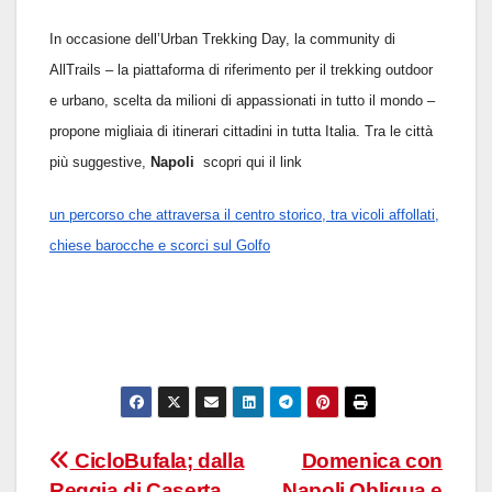
In occasione dell’Urban Trekking Day, la community di
AllTrails – la piattaforma di riferimento per il trekking outdoor
e urbano, scelta da milioni di appassionati in tutto il mondo –
propone migliaia di itinerari cittadini in tutta Italia. Tra le città
più suggestive,
Napoli
scopri qui il link
un percorso che attraversa il centro storico, tra vicoli affollati,
chiese barocche e scorci sul Golfo
Navigazione
CicloBufala; dalla
Domenica con
Reggia di Caserta
Napoli Obliqua e