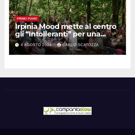
PRIMO PIANO
Irpinia Mood mette al centro
gli “Intolleranti” per una
rivoluzione sostenibile del
4 AGOSTO 2026
CARLO SCATOZZA
cibo