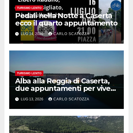
TURISMO LENTO
Pedali nella Notte a Caserta
ecco il quarto appuntamento
LUG 14, 2026
CARLO SCATOZZA
TURISMO LENTO
Alba alla Reggia di Caserta,
due appuntamenti per vivere
la magia
LUG 13, 2026
CARLO SCATOZZA