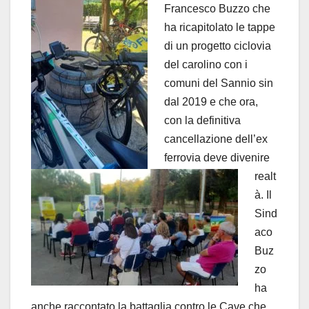
Francesco Buzzo che
ha ricapitolato le tappe
di un progetto ciclovia
del carolino con i
comuni del Sannio sin
dal 2019 e che ora,
con la definitiva
cancellazione dell’ex
ferrovia deve divenire
realt
à. Il
Sind
aco
Buz
zo
ha
anche raccontato la battaglia contro le Cave che