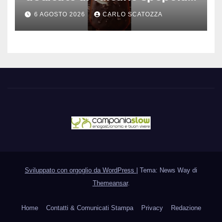
è nato a Caivano
6 AGOSTO 2026
CARLO SCATOZZA
Sviluppato con orgoglio da WordPress
|
Tema: News Way di
Themeansar
.
Home
Contatti & Comunicati Stampa
Privacy
Redazione