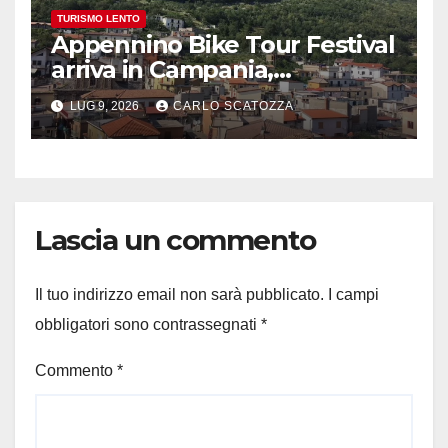
TURISMO LENTO
Appennino Bike Tour Festival
arriva in Campania,
appuntamento a Valle
LUG 9, 2026
CARLO SCATOZZA
Agricola
Lascia un commento
Il tuo indirizzo email non sarà pubblicato.
I campi
obbligatori sono contrassegnati
*
Commento
*