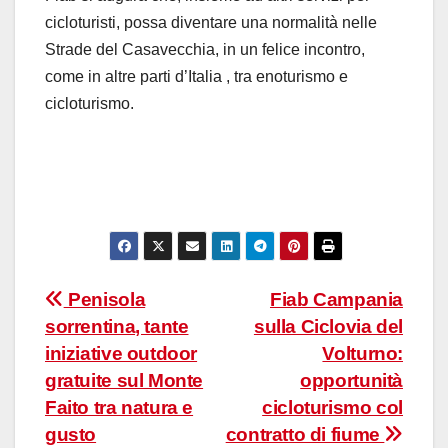
cicloturisti, possa diventare una normalità nelle
Strade del Casavecchia, in un felice incontro,
come in altre parti d’Italia , tra enoturismo e
cicloturismo.
Navigazione
Penisola
Fiab Campania
sorrentina, tante
sulla Ciclovia del
articoli
iniziative outdoor
Volturno:
gratuite sul Monte
opportunità
Faito tra natura e
cicloturismo col
gusto
contratto di fiume