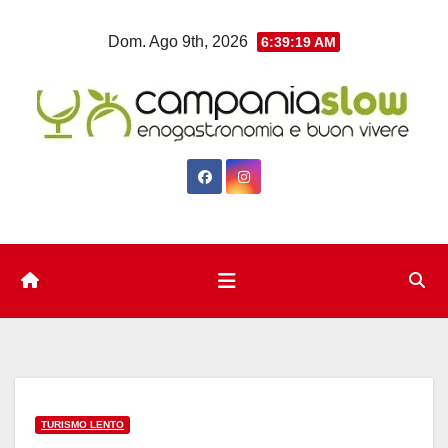
Salta
Dom. Ago 9th, 2026
6:39:20 AM
al
contenuto
TURISMO LENTO