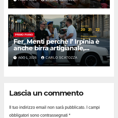
cibo
PRIMO PIANO
Fer_Menti perchè l’ Irpinia è
anche birra artigianale,
appuntamento ad Avellino
AGO 1, 2026
CARLO SCATOZZA
Lascia un commento
Il tuo indirizzo email non sarà pubblicato.
I campi
obbligatori sono contrassegnati
*