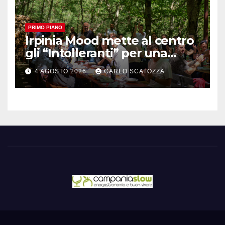
PRIMO PIANO
Irpinia Mood mette al centro
gli “Intolleranti” per una
rivoluzione sostenibile del
4 AGOSTO 2026
CARLO SCATOZZA
cibo