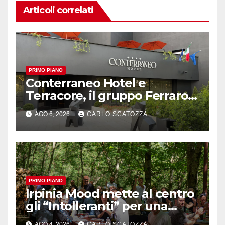
Articoli correlati
PRIMO PIANO
Conterraneo Hotel e
Terracore, il gruppo Ferraro
amplia l’ ospitalità e il gusto
AGO 6, 2026
CARLO SCATOZZA
alle porte di Caserta
PRIMO PIANO
Irpinia Mood mette al centro
gli “Intolleranti” per una
rivoluzione sostenibile del
AGO 4, 2026
CARLO SCATOZZA