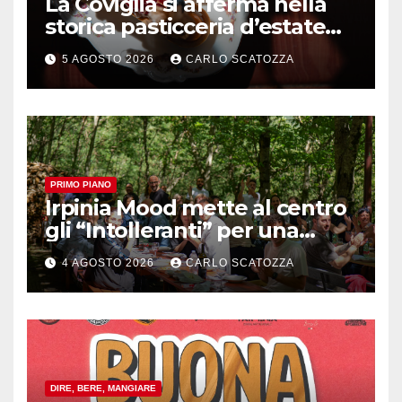
La Coviglia si afferma nella
storica pasticceria d’estate
ma il top rimane la
5 AGOSTO 2026
CARLO SCATOZZA
sfogliatella, in diretta da
Pintauro
PRIMO PIANO
Irpinia Mood mette al centro
gli “Intolleranti” per una
rivoluzione sostenibile del
4 AGOSTO 2026
CARLO SCATOZZA
cibo
DIRE, BERE, MANGIARE