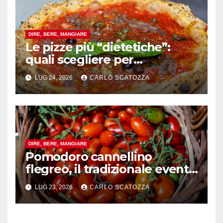
DIRE, BERE, MANGIARE
Le pizze più “dietetiche”:
quali scegliere per
contenere le calorie senza
LUG 24, 2026
CARLO SCATOZZA
rinunciare al gusto
DIRE, BERE, MANGIARE
Pomodoro cannellino
flegreo, il tradizionale evento
a Pozzuoli avvia i giorni del
LUG 23, 2026
CARLO SCATOZZA
raccolto