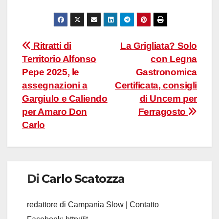
Navigazione
Ritratti di
La Grigliata? Solo
Territorio Alfonso
con Legna
articoli
Pepe 2025, le
Gastronomica
assegnazioni a
Certificata, consigli
Gargiulo e Caliendo
di Uncem per
per Amaro Don
Ferragosto
Carlo
Di
Carlo Scatozza
redattore di Campania Slow | Contatto