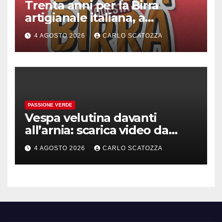
Trenta anni per la Birra
artigianale italiana, a
Pomigliano d’arco evento
4 AGOSTO 2026
CARLO SCATOZZA
celebrativo con birra speciale
PASSIONE VERDE
Vespa velutina davanti
all’arnia: scarica video da
TikTok prima che il post
4 AGOSTO 2026
CARLO SCATOZZA
sparisca