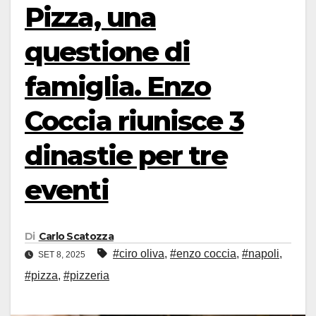
Pizza, una
questione di
famiglia. Enzo
Coccia riunisce 3
dinastie per tre
eventi
Di
Carlo Scatozza
#ciro oliva
,
#enzo coccia
,
#napoli
,
SET 8, 2025
#pizza
,
#pizzeria