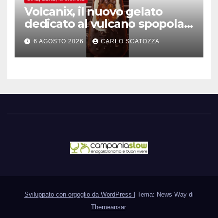
Volcanix, il nuovo gelato
dedicato al vulcano spopola,
è nato a Caivano
6 AGOSTO 2026
CARLO SCATOZZA
Sviluppato con orgoglio da WordPress
|
Tema: News Way di
Themeansar
.