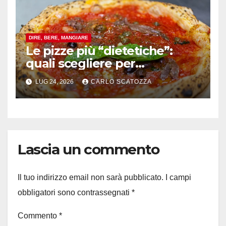
DIRE, BERE, MANGIARE
Le pizze più “dietetiche”:
quali scegliere per
contenere le calorie senza
LUG 24, 2026
CARLO SCATOZZA
rinunciare al gusto
Lascia un commento
Il tuo indirizzo email non sarà pubblicato.
I campi
obbligatori sono contrassegnati
*
Commento
*