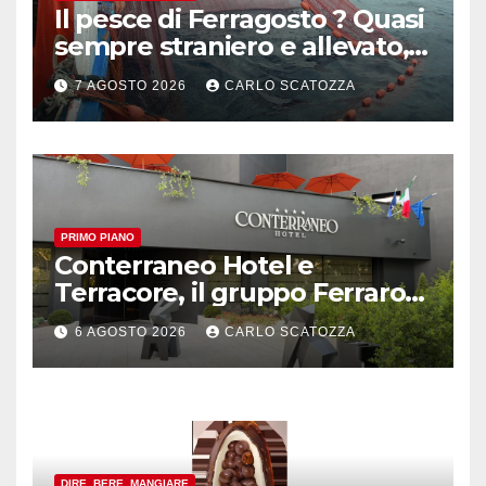
Il pesce di Ferragosto ? Quasi
sempre straniero e allevato,
in sofferenza
7 AGOSTO 2026
CARLO SCATOZZA
PRIMO PIANO
Conterraneo Hotel e
Terracore, il gruppo Ferraro
amplia l’ ospitalità e il gusto
6 AGOSTO 2026
CARLO SCATOZZA
alle porte di Caserta
DIRE, BERE, MANGIARE