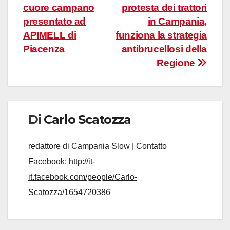
articoli
cuore campano
protesta dei trattori
presentato ad
in Campania,
APIMELL di
funziona la strategia
Piacenza
antibrucellosi della
Regione
Di
Carlo Scatozza
redattore di Campania Slow | Contatto
Facebook:
http://it-
it.facebook.com/people/Carlo-
Scatozza/1654720386