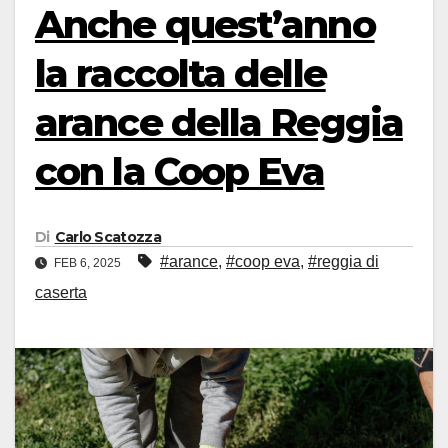
Anche quest’anno
la raccolta delle
arance della Reggia
con la Coop Eva
Di
Carlo Scatozza
#arance
,
#coop eva
,
#reggia di
FEB 6, 2025
caserta