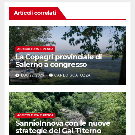
Articoli correlati
AGRICOLTURA E PESCA
La Copagri provinciale di
Salerno a congresso
LUG 22, 2026
CARLO SCATOZZA
AGRICOLTURA E PESCA
SannioInnova con le nuove
strategie del Gal Titerno