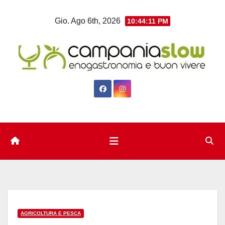
Salta
Gio. Ago 6th, 2026
10:44:12 PM
al
contenuto
AGRICOLTURA E PESCA