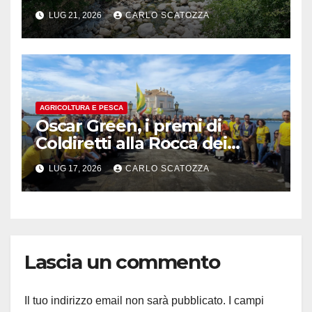
LUG 21, 2026
CARLO SCATOZZA
AGRICOLTURA E PESCA
Oscar Green, i premi di
Coldiretti alla Rocca dei
Rettori a Benevento
LUG 17, 2026
CARLO SCATOZZA
Lascia un commento
Il tuo indirizzo email non sarà pubblicato.
I campi