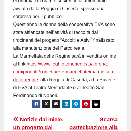
economia circolare e sostenibilità ambientale
avviato dalla Reggia di Caserta, spesso una
sorpresa per il pubblico”.
Quest’anno le donne della cooperativa EVA sono
state affiancate nell’attività di raccolta dai
tirocinanti del progetto “Accolti e Attivi” finalizzato
alla manutenzione del Parco reale.
La Marmellata delle Regine sarà in vendita online
al link
https://www.
leghiottoneriedicasalorena.
com/prodotti/confetture-e-
marmellate/marmellata-
delle-
regine
, alla Reggia di Caserta, a La Buvette
di EVA al Teatro Mercadante e al Teatro San
Ferdinando di Napoli.
Navigazione
Notizie dal miele,
Scarsa
un progetto dal
partecipazione alla