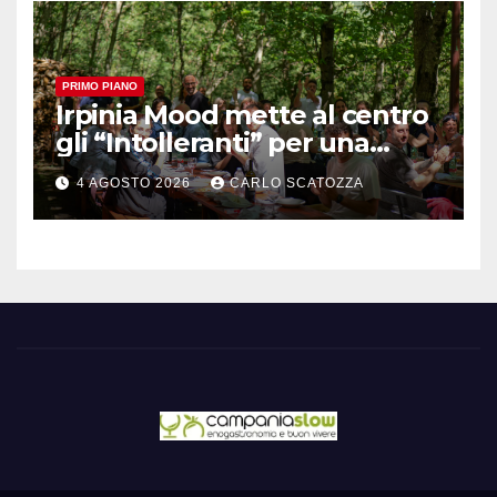
PRIMO PIANO
Irpinia Mood mette al centro
gli “Intolleranti” per una
rivoluzione sostenibile del
4 AGOSTO 2026
CARLO SCATOZZA
cibo