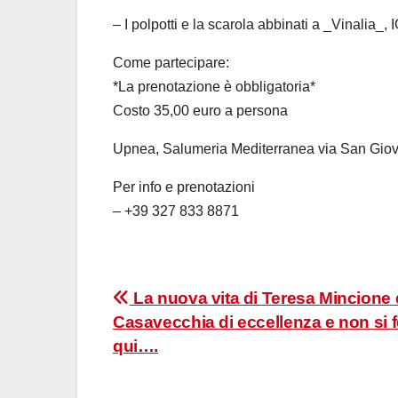
– ⁠I polpotti e la scarola abbinati a _Vinalia_
Come partecipare:
*La prenotazione è obbligatoria*
Costo 35,00 euro a persona
Upnea, Salumeria Mediterranea via San Giov
Per info e prenotazioni
– +39 327 833 8871
Navigazione
La nuova vita di Teresa Mincione
Casavecchia di eccellenza e non si 
articoli
qui….