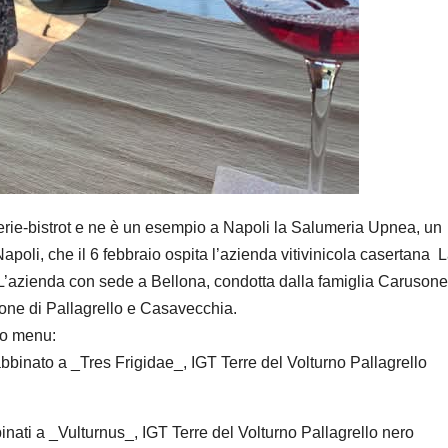
erie-bistrot e ne è un esempio a Napoli la Salumeria Upnea, un
 Napoli, che il 6 febbraio ospita l’azienda vitivinicola casertana 
L’azienda con sede a Bellona, condotta dalla famiglia Carusone
ione di Pallagrello e Casavecchia.
to menu:
abbinato a _Tres Frigidae_, IGT Terre del Volturno Pallagrello
bbinati a _Vulturnus_, IGT Terre del Volturno Pallagrello nero