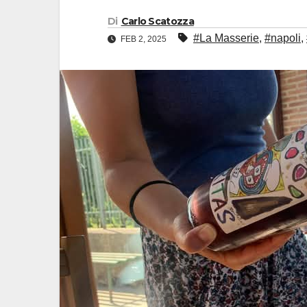
Di
Carlo Scatozza
#La Masserie
,
#napoli
,
FEB 2, 2025