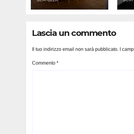
della vite per le
Ta
connessioni
l’a
co
Lascia un commento
Il tuo indirizzo email non sarà pubblicato.
I camp
Commento
*