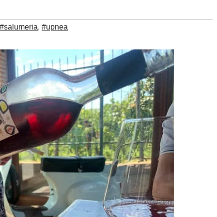
#salumeria
,
#upnea