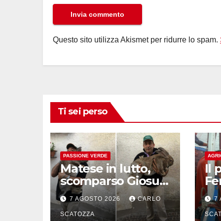
Questo sito utilizza Akismet per ridurre lo spam.
Ti sei perso
PASSIONE VERDE
AGRI
Matese in lutto,
Il 
scomparso Giosuè
Fe
il coniglio gigante
se
7 AGOSTO 2026
CARLO
7
pluripremiato
all
SCATOZZA
so
SCA