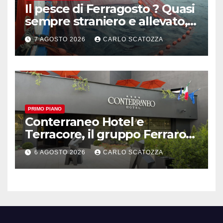
Il pesce di Ferragosto ? Quasi
sempre straniero e allevato,
in sofferenza
7 AGOSTO 2026
CARLO SCATOZZA
PRIMO PIANO
Conterraneo Hotel e
Terracore, il gruppo Ferraro
amplia l’ ospitalità e il gusto
6 AGOSTO 2026
CARLO SCATOZZA
alle porte di Caserta