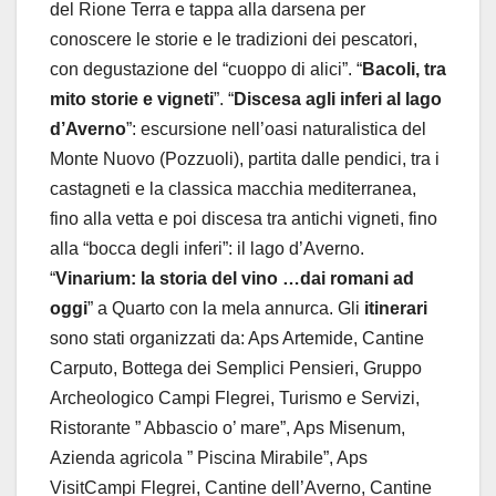
del Rione Terra e tappa alla darsena per
conoscere le storie e le tradizioni dei pescatori,
con degustazione del “cuoppo di alici”. “
Bacoli, tra
mito storie e vigneti
”. “
Discesa agli inferi al lago
d’Averno
”: escursione nell’oasi naturalistica del
Monte Nuovo (Pozzuoli), partita dalle pendici, tra i
castagneti e la classica macchia mediterranea,
fino alla vetta e poi discesa tra antichi vigneti, fino
alla “bocca degli inferi”: il lago d’Averno.
“
Vinarium: la storia del vino …dai romani ad
oggi
”
a Quarto con la mela annurca. Gli
itinerari
sono stati organizzati da: Aps Artemide, Cantine
Carputo, Bottega dei Semplici Pensieri, Gruppo
Archeologico Campi Flegrei, Turismo e Servizi,
Ristorante ” Abbascio o’ mare”, Aps Misenum,
Azienda agricola ” Piscina Mirabile”, Aps
VisitCampi Flegrei, Cantine dell’Averno, Cantine