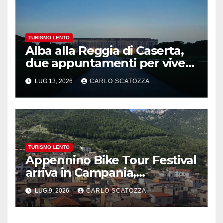
TURISMO LENTO
Alba alla Reggia di Caserta,
due appuntamenti per vivere
la magia
LUG 13, 2026
CARLO SCATOZZA
TURISMO LENTO
Appennino Bike Tour Festival
arriva in Campania,
appuntamento a Valle
LUG 9, 2026
CARLO SCATOZZA
Agricola