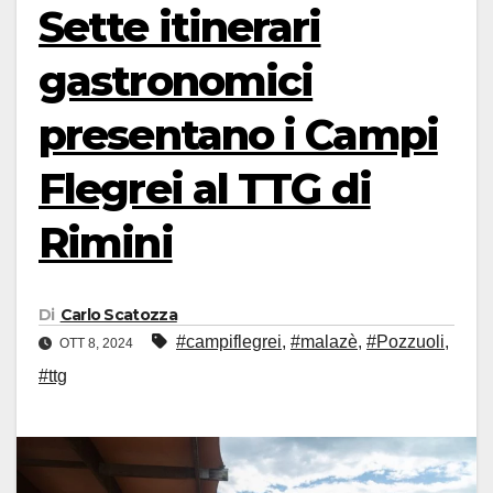
Sette itinerari
gastronomici
presentano i Campi
Flegrei al TTG di
Rimini
Di
Carlo Scatozza
#campiflegrei
,
#malazè
,
#Pozzuoli
,
OTT 8, 2024
#ttg