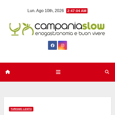
Salta
Lun. Ago 10th, 2026
2:47:05 AM
al
contenuto
TURISMO LENTO