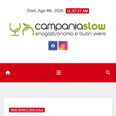
Salta
Dom. Ago 9th, 2026
11:37:27 AM
al
contenuto
WINE NEWS E NON SOLO