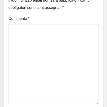
Il tuo indirizzo email non sarà pubblicato.
I campi
obbligatori sono contrassegnati
*
Commento
*