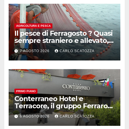
AGRICOLTURA E PESCA
Il pesce di Ferragosto ? Quasi
sempre straniero e allevato,
in sofferenza
7 AGOSTO 2026
CARLO SCATOZZA
PRIMO PIANO
Conterraneo Hotel e
Terracore, il gruppo Ferraro
amplia l’ ospitalità e il gusto
6 AGOSTO 2026
CARLO SCATOZZA
alle porte di Caserta