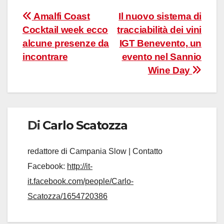
Navigazione
Amalfi Coast
Il nuovo sistema di
Cocktail week ecco
tracciabilità dei vini
articoli
alcune presenze da
IGT Benevento, un
incontrare
evento nel Sannio
Wine Day
Di
Carlo Scatozza
redattore di Campania Slow | Contatto
Facebook:
http://it-
it.facebook.com/people/Carlo-
Scatozza/1654720386