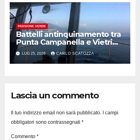
PASSIONE VERDE
Battelli antinquinamento tra
Punta Campanella e Vietri
sul Mare
LUG 25, 2026
CARLO SCATOZZA
Lascia un commento
Il tuo indirizzo email non sarà pubblicato.
I campi
obbligatori sono contrassegnati
*
Commento
*