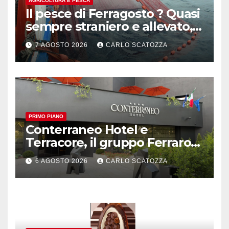
AGRICOLTURA E PESCA
Il pesce di Ferragosto ? Quasi
sempre straniero e allevato,
in sofferenza
7 AGOSTO 2026
CARLO SCATOZZA
PRIMO PIANO
Conterraneo Hotel e
Terracore, il gruppo Ferraro
amplia l’ ospitalità e il gusto
6 AGOSTO 2026
CARLO SCATOZZA
alle porte di Caserta