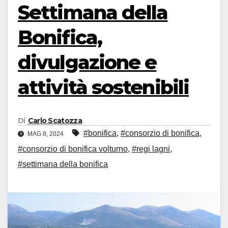
Settimana della
Bonifica,
divulgazione e
attività sostenibili
Di
Carlo Scatozza
#bonifica
,
#consorzio di bonifica
,
MAG 8, 2024
#consorzio di bonifica volturno
,
#regi lagni
,
#settimana della bonifica