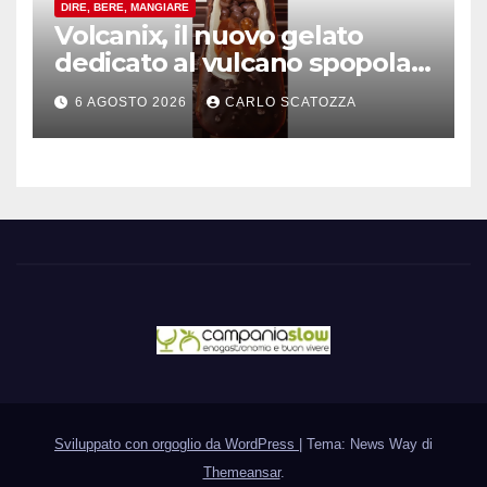
DIRE, BERE, MANGIARE
Volcanix, il nuovo gelato
dedicato al vulcano spopola,
è nato a Caivano
6 AGOSTO 2026
CARLO SCATOZZA
Sviluppato con orgoglio da WordPress
|
Tema: News Way di
Themeansar
.