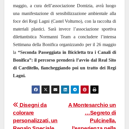
maggio, a cura dell’associazione Domizia, avrà luogo
una manifestazione di sensibilizzazione ambientale alla
foce dei Regi Lagni (Castel Volturno), con la raccolta di
materiali plastici. Sarà invece l’associazione sportiva
dilettantistica Normanni Team a concludere l’intensa
Settimana della Bonifica organizzando per il 26 maggio
la
“Seconda Passeggiata in Bicicletta tra i Canali di
Bonifica”: il percorso prenderà l’avvio dal Real Sito
di Carditello, fiancheggiando poi un tratto dei Regi
Lagni.
Navigazione
Disegni da
A Montesarchio un
colorare
…Segreto di
articoli
personalizzati, un
Pulcinella,
Regalo Speciale
l’esperienza nella