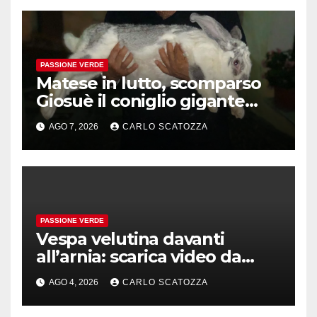
PASSIONE VERDE
Matese in lutto, scomparso
Giosuè il coniglio gigante
pluripremiato
AGO 7, 2026
CARLO SCATOZZA
PASSIONE VERDE
Vespa velutina davanti
all’arnia: scarica video da
TikTok prima che il post
AGO 4, 2026
CARLO SCATOZZA
sparisca