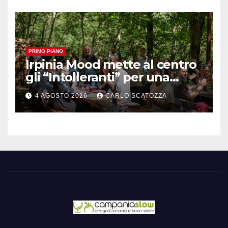
PRIMO PIANO
Irpinia Mood mette al centro
gli “Intolleranti” per una
rivoluzione sostenibile del
4 AGOSTO 2026
CARLO SCATOZZA
cibo