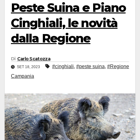
Peste Suina e Piano
Cinghiali, le novità
dalla Regione
Di
Carlo Scatozza
#cinghiali
,
#peste suina
,
#Regione
SET 18, 2023
Campania