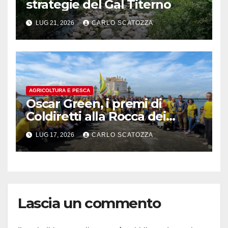
strategie del Gal Titerno
LUG 21, 2026
CARLO SCATOZZA
AGRICOLTURA E PESCA
Oscar Green, i premi di
Coldiretti alla Rocca dei
Rettori a Benevento
LUG 17, 2026
CARLO SCATOZZA
Lascia un commento