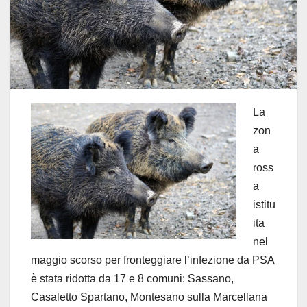
La
zon
a
ross
a
istitu
ita
nel
maggio scorso per fronteggiare l’infezione da PSA
è stata ridotta da 17 e 8 comuni: Sassano,
Casaletto Spartano, Montesano sulla Marcellana