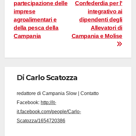
articoli
partecipazione delle
Confederdia per l’
imprese
integrativo ai
agroalimentari e
dipendenti degli
della pesca della
Allevatori di
Campania
Campania e Molise
Di
Carlo Scatozza
redattore di Campania Slow | Contatto
Facebook:
http://it-
it.facebook.com/people/Carlo-
Scatozza/1654720386