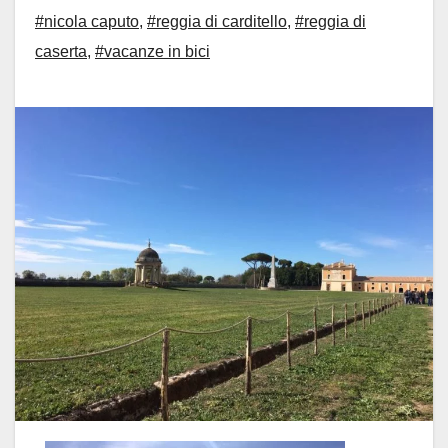
#nicola caputo
,
#reggia di carditello
,
#reggia di
caserta
,
#vacanze in bici