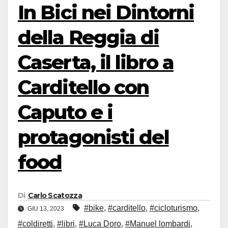
In Bici nei Dintorni
della Reggia di
Caserta, il libro a
Carditello con
Caputo e i
protagonisti del
food
Di
Carlo Scatozza
#bike
,
#carditello
,
#cicloturismo
,
GIU 13, 2023
#coldiretti
,
#libri
,
#Luca Doro
,
#Manuel lombardi
,