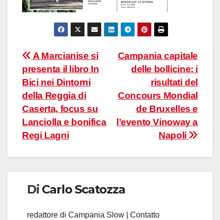
Navigazione
A Marcianise si
Campania capitale
presenta il libro In
delle bollicine: i
articoli
Bici nei Dintorni
risultati del
della Reggia di
Concours Mondial
Caserta, focus su
de Bruxelles e
Lanciolla e bonifica
l’evento Vinoway a
Regi Lagni
Napoli
Di
Carlo Scatozza
redattore di Campania Slow | Contatto