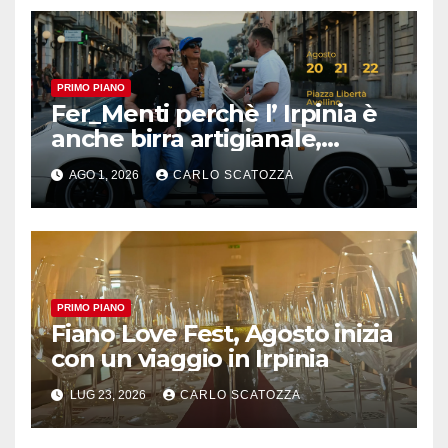
PRIMO PIANO
Fer_Menti perchè l’ Irpinia è
anche birra artigianale,
appuntamento ad Avellino
AGO 1, 2026
CARLO SCATOZZA
PRIMO PIANO
Fiano Love Fest, Agosto inizia
con un viaggio in Irpinia
LUG 23, 2026
CARLO SCATOZZA