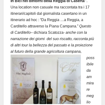
In Bici nei dintorni della Reggia di Caserta”
.
Una location non casuale ma raccontata tra i 17
itinerari/capitoli dal giornalista casertano in un
itinerario ad hoc : “Da Reggia …a Reggia, a
Carditello attraverso la Piana Campana.”
Questo
di Carditello
– dichiara Scatozza-
anche con la
narrazione dei giorni del suo riscatto, racconta più
di altri tour la bellezza del passato e la proiezione
al futuro della grande
agricoltura campana,
poss
ibile
da
am
mira
re
meg
lio