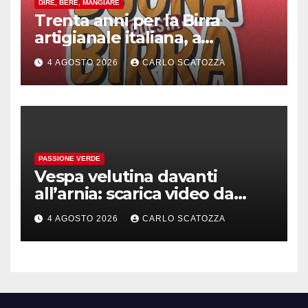
DIRE, BERE, MANGIARE
Trenta anni per la Birra
artigianale italiana, a
Pomigliano d’arco evento
4 AGOSTO 2026
CARLO SCATOZZA
celebrativo con birra speciale
PASSIONE VERDE
Vespa velutina davanti
all’arnia: scarica video da
TikTok prima che il post
4 AGOSTO 2026
CARLO SCATOZZA
sparisca