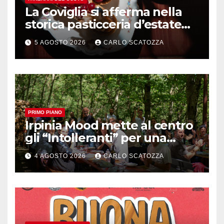
La Coviglia si afferma nella
storica pasticceria d’estate
ma il top rimane la
5 AGOSTO 2026
CARLO SCATOZZA
sfogliatella, in diretta da
Pintauro
PRIMO PIANO
Irpinia Mood mette al centro
gli “Intolleranti” per una
rivoluzione sostenibile del
4 AGOSTO 2026
CARLO SCATOZZA
cibo