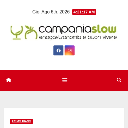
Salta
Gio. Ago 6th, 2026
4:21:18 AM
al
contenuto
PRIMO PIANO