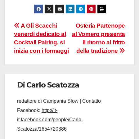
Navigazione
A Gli Scacchi
Osteria Partenope
venerdì dedicato al
al Vomero presenta
articoli
Cocktail Pairing, si
il ritorno al fritto
inizia con i formaggi
della tradizione
Di
Carlo Scatozza
redattore di Campania Slow | Contatto
Facebook:
http://it-
it.facebook.com/people/Carlo-
Scatozza/1654720386