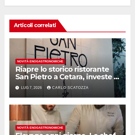
Articoli correlati
NOVITÀ ENOGASTRONOMICHE
Riapre lo storico ristorante
San Pietro a Cetara, investe il
gruppo Armatore
LUG 7, 2026
CARLO SCATOZZA
NOVITÀ ENOGASTRONOMICHE