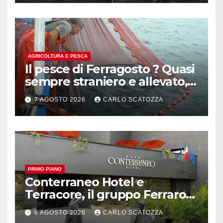
AGRICOLTURA E PESCA
Il pesce di Ferragosto ? Quasi
sempre straniero e allevato,
in sofferenza
7 AGOSTO 2026
CARLO SCATOZZA
PRIMO PIANO
Conterraneo Hotel e
Terracore, il gruppo Ferraro
amplia l’ ospitalità e il gusto
6 AGOSTO 2026
CARLO SCATOZZA
alle porte di Caserta