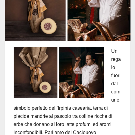
Un
rega
lo
fuori
dal
com
une,
simbolo perfetto dell’Irpinia casearia, terra di
placide mandrie al pascolo tra colline ricche di
erbe che donano al loro latte profumi ed aromi
inconfondibili. Parliamo del Caciouovo