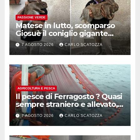
PASSIONE VERDE
Matese in lutto, scomparso
Giosuè il coniglio gigante
pluripremiato
7 AGOSTO 2026
CARLO SCATOZZA
AGRICOLTURA E PESCA
Il pesce di Ferragosto ? Quasi
sempre straniero e allevato,
in sofferenza
7 AGOSTO 2026
CARLO SCATOZZA