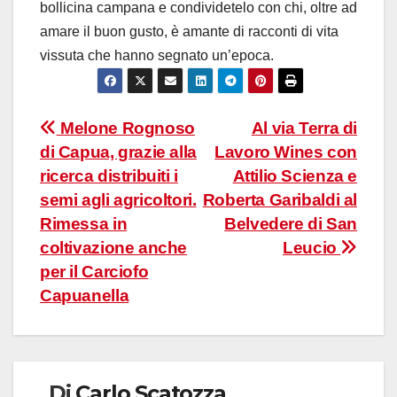
bollicina campana e condividetelo con chi, oltre ad
amare il buon gusto, è amante di racconti di vita
vissuta che hanno segnato un’epoca.
Navigazione
Melone Rognoso
Al via Terra di
di Capua, grazie alla
Lavoro Wines con
articoli
ricerca distribuiti i
Attilio Scienza e
semi agli agricoltori.
Roberta Garibaldi al
Rimessa in
Belvedere di San
coltivazione anche
Leucio
per il Carciofo
Capuanella
Di
Carlo Scatozza