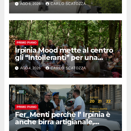
amplia l’ ospitalità e il gusto
AGO 6, 2026
CARLO SCATOZZA
alle porte di Caserta
PRIMO PIANO
Irpinia Mood mette al centro
gli “Intolleranti” per una
rivoluzione sostenibile del
AGO 4, 2026
CARLO SCATOZZA
cibo
PRIMO PIANO
Fer_Menti perchè l’ Irpinia è
anche birra artigianale,
appuntamento ad Avellino