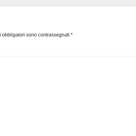
mune irpino
i obbligatori sono contrassegnati
*