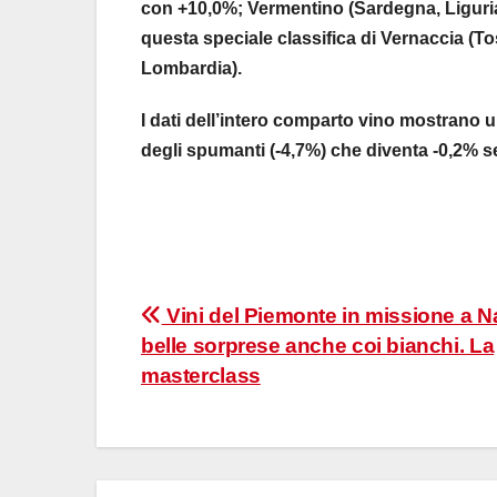
con +10,0%; Vermentino (Sardegna, Liguria
questa speciale classifica di Vernaccia (T
Lombardia).
I dati dell’intero comparto vino mostrano un
degli spumanti (-4,7%) che diventa -0,2% se
Navigazione
Vini del Piemonte in missione a Na
belle sorprese anche coi bianchi. La
articoli
masterclass