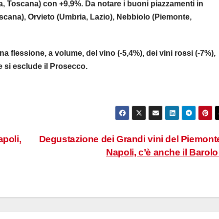
, Toscana) con +9,9%. Da notare i buoni piazzamenti in
oscana), Orvieto (Umbria, Lazio), Nebbiolo (Piemonte,
a flessione, a volume, del vino (-5,4%), dei vini rossi (-7%),
 si esclude il Prosecco.
poli,
Degustazione dei Grandi vini del Piemont
Napoli, c’è anche il Barol