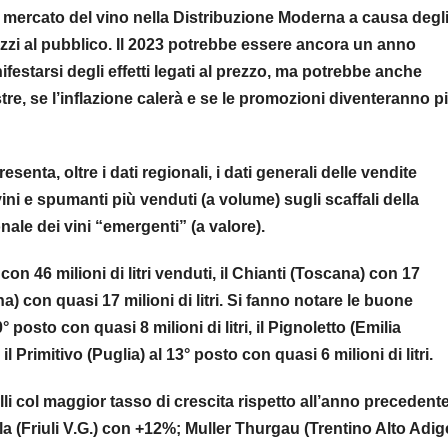
 il mercato del vino nella Distribuzione Moderna a causa degl
ezzi al pubblico. Il 2023 potrebbe essere ancora un anno
nifestarsi degli effetti legati al prezzo, ma potrebbe anche
re, se l’inflazione calerà e se le promozioni diventeranno p
senta, oltre i dati regionali, i dati generali delle vendite
vini e spumanti più venduti (a volume) sugli scaffali della
nale dei vini “emergenti” (a valore).
con 46 milioni di litri venduti, il Chianti (Toscana) con 17
a) con quasi 17 milioni di litri. Si fanno notare le buone
 posto con quasi 8 milioni di litri, il Pignoletto (Emilia
il Primitivo (Puglia) al 13° posto con quasi 6 milioni di litri.
lli col maggior tasso di crescita rispetto all’anno precedente
la (Friuli V.G.) con +12%; Muller Thurgau (Trentino Alto Adig