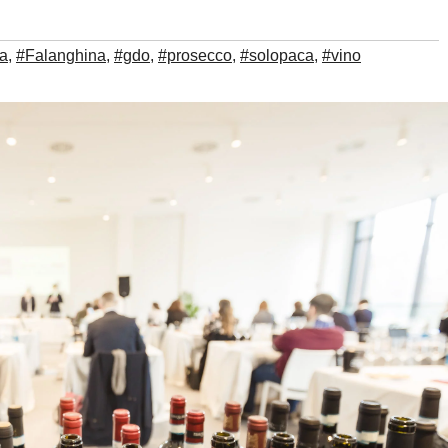
a
,
#Falanghina
,
#gdo
,
#prosecco
,
#solopaca
,
#vino