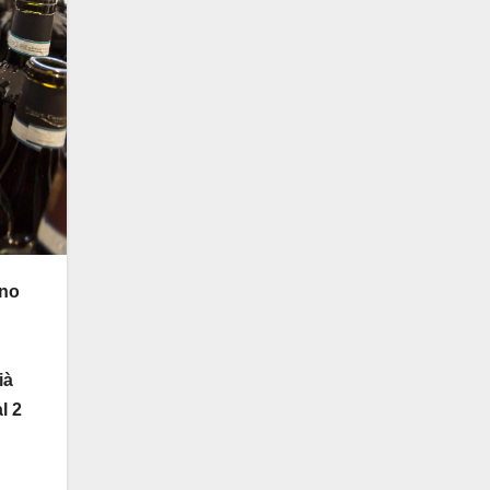
ono
ià
l 2