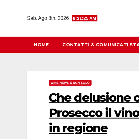
Salta
al
Sab. Ago 8th, 2026
8:31:27 AM
contenuto
HOME
CONTATTI & COMUNICATI ST
WINE NEWS E NON SOLO
Che delusione c
Prosecco il vin
in regione