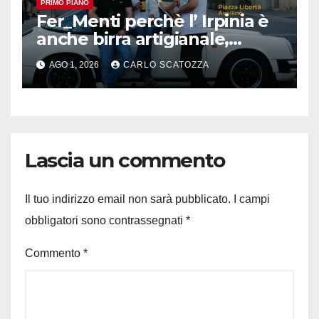
PRIMO PIANO
Fer_Menti perchè l’ Irpinia è
anche birra artigianale,
appuntamento ad Avellino
AGO 1, 2026
CARLO SCATOZZA
Lascia un commento
Il tuo indirizzo email non sarà pubblicato.
I campi
obbligatori sono contrassegnati
*
Commento
*