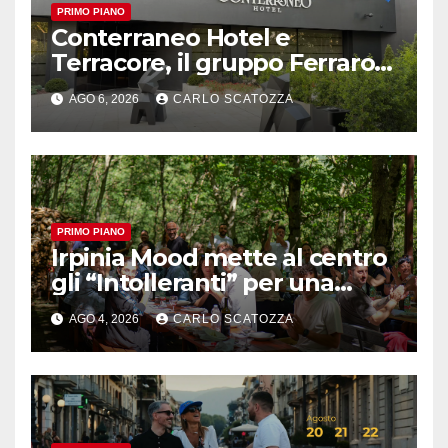
PRIMO PIANO
Conterraneo Hotel e
Terracore, il gruppo Ferraro
amplia l’ ospitalità e il gusto
AGO 6, 2026
CARLO SCATOZZA
alle porte di Caserta
PRIMO PIANO
Irpinia Mood mette al centro
gli “Intolleranti” per una
rivoluzione sostenibile del
AGO 4, 2026
CARLO SCATOZZA
cibo