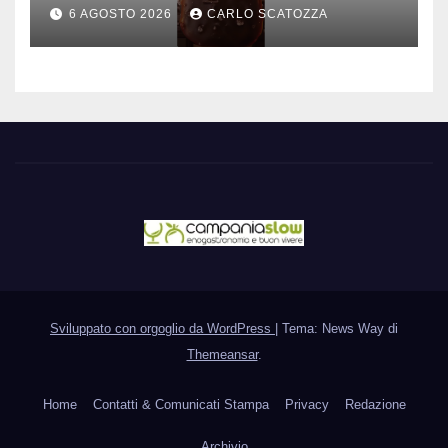
è nato a Caivano
6 AGOSTO 2026
CARLO SCATOZZA
Sviluppato con orgoglio da WordPress
|
Tema: News Way di
Themeansar
.
Home
Contatti & Comunicati Stampa
Privacy
Redazione
Archivio