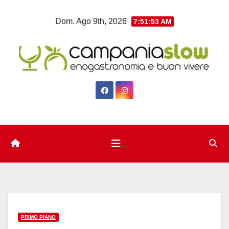
Salta
Dom. Ago 9th, 2026
7:51:54 AM
al
contenuto
PRIMO PIANO