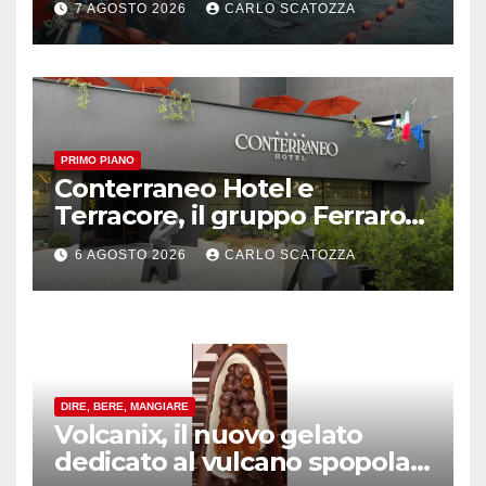
7 AGOSTO 2026
CARLO SCATOZZA
PRIMO PIANO
Conterraneo Hotel e
Terracore, il gruppo Ferraro
amplia l’ ospitalità e il gusto
6 AGOSTO 2026
CARLO SCATOZZA
alle porte di Caserta
DIRE, BERE, MANGIARE
Volcanix, il nuovo gelato
dedicato al vulcano spopola,