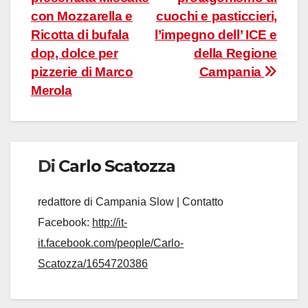
articoli
con Mozzarella e
cuochi e pasticcieri,
Ricotta di bufala
l’impegno dell’ ICE e
dop, dolce per
della Regione
pizzerie di Marco
Campania
Merola
Di
Carlo Scatozza
redattore di Campania Slow | Contatto
Facebook:
http://it-
it.facebook.com/people/Carlo-
Scatozza/1654720386