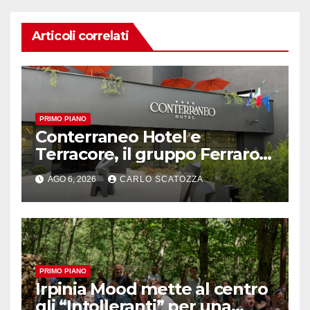
Articoli correlati
PRIMO PIANO
Conterraneo Hotel e
Terracore, il gruppo Ferraro
amplia l’ ospitalità e il gusto
AGO 6, 2026
CARLO SCATOZZA
alle porte di Caserta
PRIMO PIANO
Irpinia Mood mette al centro
gli “Intolleranti” per una