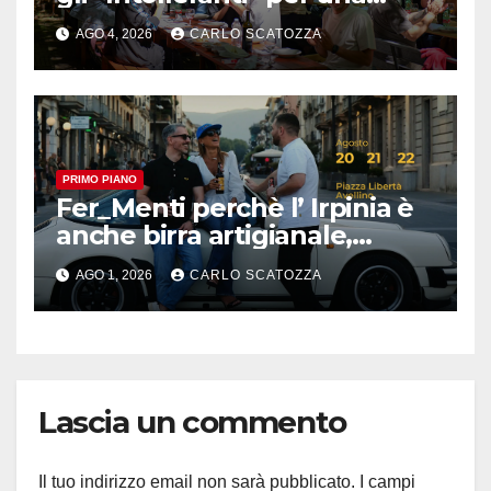
rivoluzione sostenibile del
AGO 4, 2026
CARLO SCATOZZA
cibo
PRIMO PIANO
Fer_Menti perchè l’ Irpinia è
anche birra artigianale,
appuntamento ad Avellino
AGO 1, 2026
CARLO SCATOZZA
Lascia un commento
Il tuo indirizzo email non sarà pubblicato.
I campi