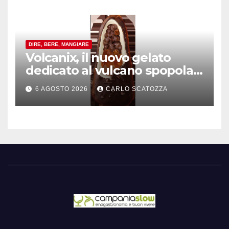
DIRE, BERE, MANGIARE
Volcanix, il nuovo gelato
dedicato al vulcano spopola,
è nato a Caivano
6 AGOSTO 2026
CARLO SCATOZZA