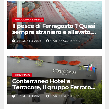
AGRICOLTURA E PESCA
Il pesce di Ferragosto ? Quasi
sempre straniero e allevato,
in sofferenza
7 AGOSTO 2026
CARLO SCATOZZA
PRIMO PIANO
Conterraneo Hotel e
Terracore, il gruppo Ferraro
amplia l’ ospitalità e il gusto
6 AGOSTO 2026
CARLO SCATOZZA
alle porte di Caserta