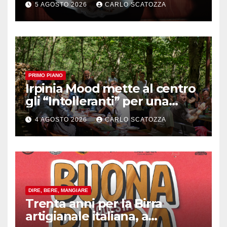
5 AGOSTO 2026
CARLO SCATOZZA
sfogliatella, in diretta da
Pintauro
PRIMO PIANO
Irpinia Mood mette al centro
gli “Intolleranti” per una
rivoluzione sostenibile del
4 AGOSTO 2026
CARLO SCATOZZA
cibo
DIRE, BERE, MANGIARE
Trenta anni per la Birra
artigianale italiana, a