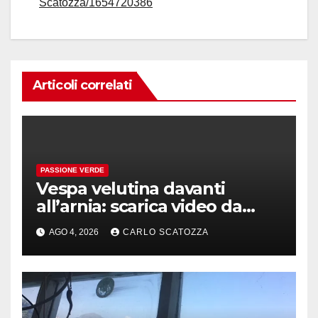
Scatozza/1654720386
Articoli correlati
PASSIONE VERDE
Vespa velutina davanti
all’arnia: scarica video da
TikTok prima che il post
AGO 4, 2026
CARLO SCATOZZA
sparisca