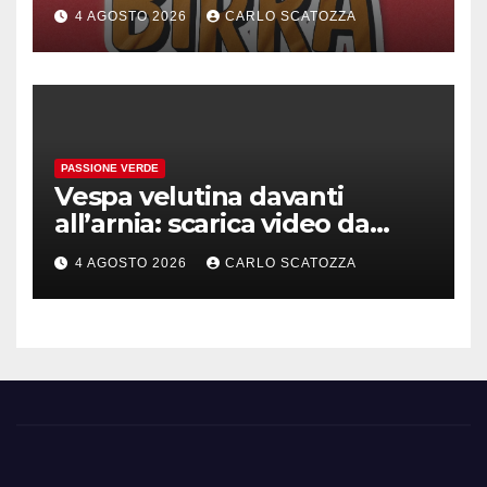
Pomigliano d’arco evento
4 AGOSTO 2026
CARLO SCATOZZA
celebrativo con birra speciale
PASSIONE VERDE
Vespa velutina davanti
all’arnia: scarica video da
TikTok prima che il post
4 AGOSTO 2026
CARLO SCATOZZA
sparisca