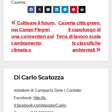
Caserta.
Navigazione
Coltivare il futuro,
Caserta città green,
nei Campi Flegrei
il capoluogo di
articoli
una convention sul
Terra di lavoro scala
cambiamento
le classifiche
climatico
ambientali
Di
Carlo Scatozza
redattore di Campania Slow | Contatto
Facebook:
http://it-
it.facebook.com/people/Carlo-