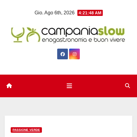
Salta
Gio. Ago 6th, 2026
4:21:49 AM
al
contenuto
PASSIONE VERDE