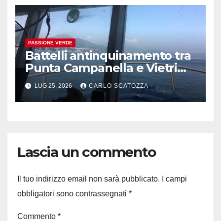
PASSIONE VERDE
Battelli antinquinamento tra
Punta Campanella e Vietri
sul Mare
LUG 25, 2026
CARLO SCATOZZA
Lascia un commento
Il tuo indirizzo email non sarà pubblicato.
I campi
obbligatori sono contrassegnati
*
Commento
*