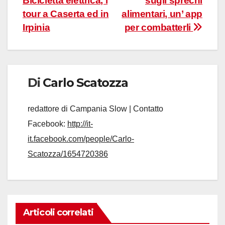
Bicicletta elettrica, i
sugli sprechi
tour a Caserta ed in
alimentari, un’ app
Irpinia
per combatterli
Di
Carlo Scatozza
redattore di Campania Slow | Contatto
Facebook:
http://it-
it.facebook.com/people/Carlo-
Scatozza/1654720386
Articoli correlati