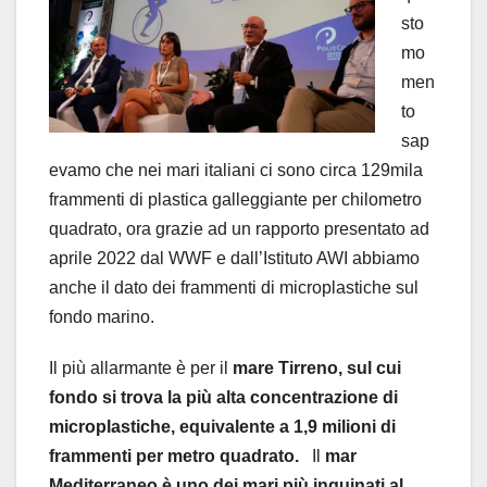
sto
mo
men
to
sap
evamo che nei mari italiani ci sono circa 129mila
frammenti di plastica galleggiante per chilometro
quadrato, ora grazie ad un rapporto presentato ad
aprile 2022 dal WWF e dall’Istituto AWI abbiamo
anche il dato dei frammenti di microplastiche sul
fondo marino.
Il più allarmante è per il
mare Tirreno, sul cui
fondo si trova la più alta concentrazione di
microplastiche, equivalente a 1,9 milioni di
frammenti per metro quadrato.
Il
mar
Mediterraneo è uno dei mari più inquinati al