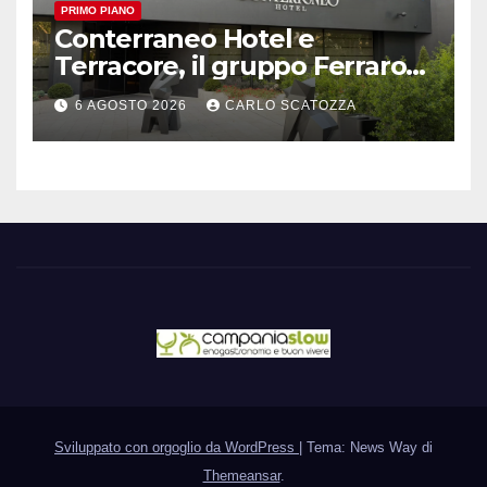
PRIMO PIANO
Conterraneo Hotel e
Terracore, il gruppo Ferraro
amplia l’ ospitalità e il gusto
6 AGOSTO 2026
CARLO SCATOZZA
alle porte di Caserta
Sviluppato con orgoglio da WordPress
|
Tema: News Way di
Themeansar
.