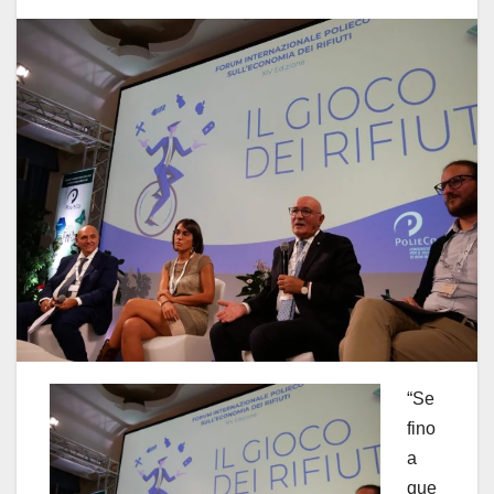
“Se
fino
a
que