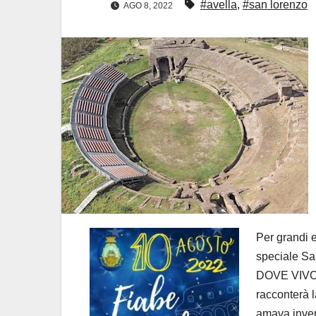
#avella
,
#san lorenzo
AGO 8, 2022
Per grandi e
speciale Sa
DOVE VIVON
racconterà l
amava inven