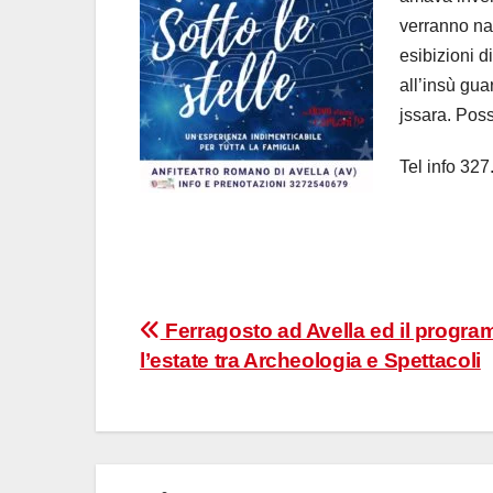
verranno na
esibizioni d
all’insù gua
jssara. Poss
Tel info 32
Navigazione
Ferragosto ad Avella ed il progr
l’estate tra Archeologia e Spettacoli
articoli