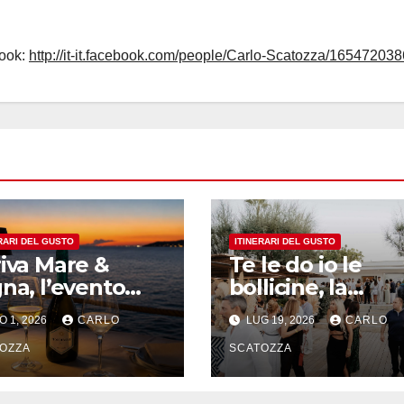
book:
http://it-it.facebook.com/people/Carlo-Scatozza/165472038
RARI DEL GUSTO
ITINERARI DEL GUSTO
riva Mare &
Te le do io le
na, l’evento
bollicine, la
e collega mare
tradizionale bell
O 1, 2026
CARLO
LUG 19, 2026
CARLO
 Cilento e vini
festa di Ais Napo
ini
OZZA
SCATOZZA