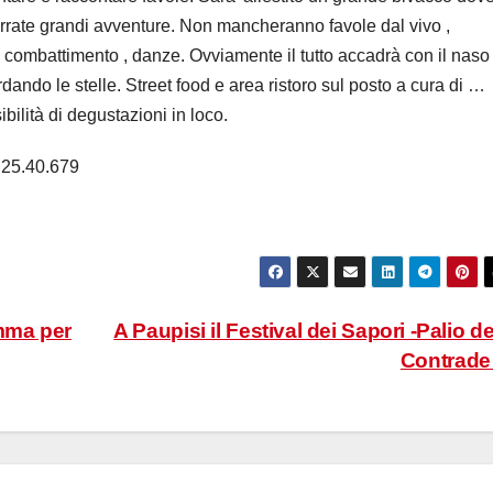
rrate grandi avventure. Non mancheranno favole dal vivo ,
i combattimento , danze. Ovviamente il tutto accadrà con il naso
rdando le stelle. Street food e area ristoro sul posto a cura di …
ibilità di degustazioni in loco.
7.25.40.679
amma per
A Paupisi il Festival dei Sapori -Palio de
Contrad