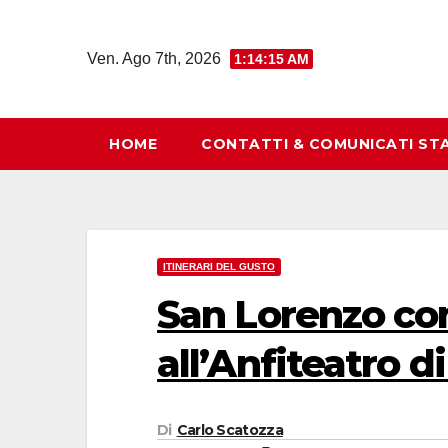
Salta
al
Ven. Ago 7th, 2026
1:14:16 AM
contenuto
HOME
CONTATTI & COMUNICATI ST
ITINERARI DEL GUSTO
San Lorenzo con 
all’Anfiteatro di
Di
Carlo Scatozza