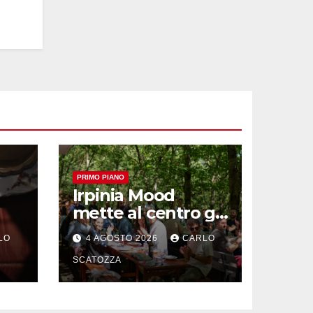
PRIMO PIANO
Irpinia Mood
mette al centro gli
“Intolleranti” per
LO
4 AGOSTO 2026
CARLO
op
una rivoluzione
sostenibile del
SCATOZZA
cibo