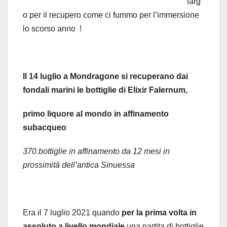
larg
o per il recupero come ci fummo per l’immersione
lo scorso anno !
Il 14 luglio a Mondragone si recuperano dai
fondali marini le bottiglie di Elixir Falernum,
primo liquore al mondo in affinamento
subacqueo
370 bottiglie in affinamento da 12 mesi in
prossimità dell’antica Sinuessa
Era il 7 luglio 2021 quando
per la prima volta in
assoluto a livello mondiale
una partita di bottiglie