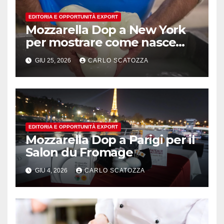
EDITORIA E OPPORTUNITÀ EXPORT
Mozzarella Dop a New York
per mostrare come nasce
l’oro bianco del sud
GIU 25, 2026
CARLO SCATOZZA
EDITORIA E OPPORTUNITÀ EXPORT
Mozzarella Dop a Parigi per il
Salon du Fromage
GIU 4, 2026
CARLO SCATOZZA