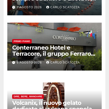
in sofferenza
7 AGOSTO 2026
CARLO SCATOZZA
PRIMO PIANO
Conterraneo Hotel e
Terracore, il gruppo Ferraro
amplia l’ ospitalità e il gusto
6 AGOSTO 2026
CARLO SCATOZZA
alle porte di Caserta
DIRE, BERE, MANGIARE
Volcanix, il nuovo gelato
dedicato al vulcano spopola,