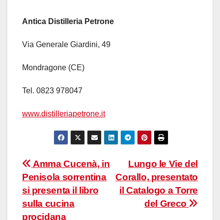
Antica Distilleria Petrone
Via Generale Giardini, 49
Mondragone (CE)
Tel. 0823 978047
www.distilleriapetrone.it
Navigazione
Amma Cucenà, in
Lungo le Vie del
Penisola sorrentina
Corallo, presentato
articoli
si presenta il libro
il Catalogo a Torre
sulla cucina
del Greco
procidana