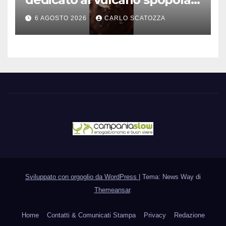
è nato a Caivano
6 AGOSTO 2026
CARLO SCATOZZA
Sviluppato con orgoglio da WordPress
|
Tema: News Way di
Themeansar
.
Home
Contatti & Comunicati Stampa
Privacy
Redazione