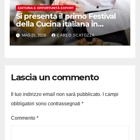
EDITORIA E OPPORTUNITÀ EXPORT
Si presenta il primo Festival
della Cucina italiana in
Svizzera
MAG 25, 2026
CARLO SCATOZZA
Lascia un commento
Il tuo indirizzo email non sarà pubblicato.
I campi
obbligatori sono contrassegnati
*
Commento
*