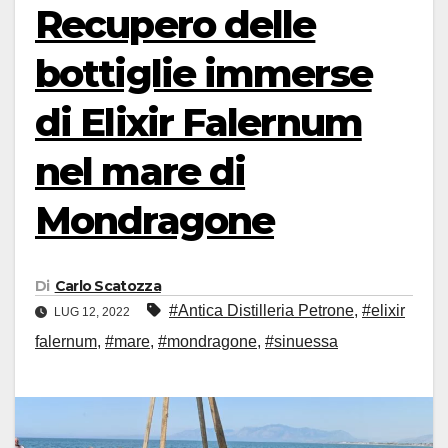
Recupero delle
bottiglie immerse
di Elixir Falernum
nel mare di
Mondragone
Di
Carlo Scatozza
#Antica Distilleria Petrone
,
#elixir
LUG 12, 2022
falernum
,
#mare
,
#mondragone
,
#sinuessa