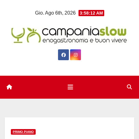
Salta
Gio. Ago 6th, 2026
3:58:12 AM
al
contenuto
PRIMO PIANO