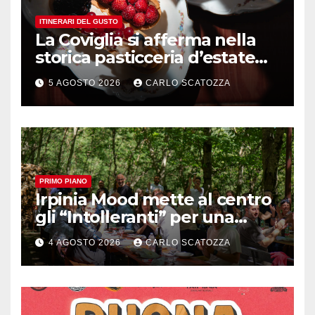
ITINERARI DEL GUSTO
La Coviglia si afferma nella
storica pasticceria d’estate
ma il top rimane la
5 AGOSTO 2026
CARLO SCATOZZA
sfogliatella, in diretta da
Pintauro
PRIMO PIANO
Irpinia Mood mette al centro
gli “Intolleranti” per una
rivoluzione sostenibile del
4 AGOSTO 2026
CARLO SCATOZZA
cibo