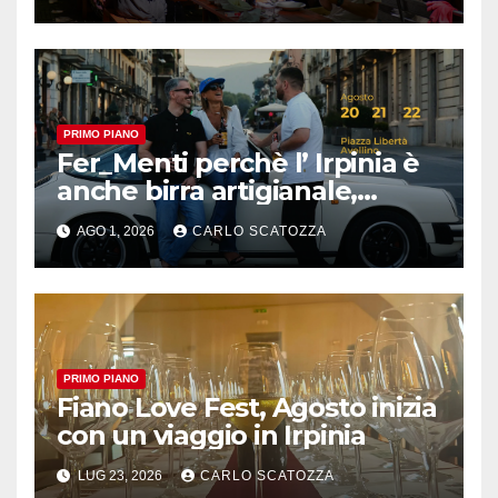
cibo
PRIMO PIANO
Fer_Menti perchè l’ Irpinia è
anche birra artigianale,
appuntamento ad Avellino
AGO 1, 2026
CARLO SCATOZZA
PRIMO PIANO
Fiano Love Fest, Agosto inizia
con un viaggio in Irpinia
LUG 23, 2026
CARLO SCATOZZA