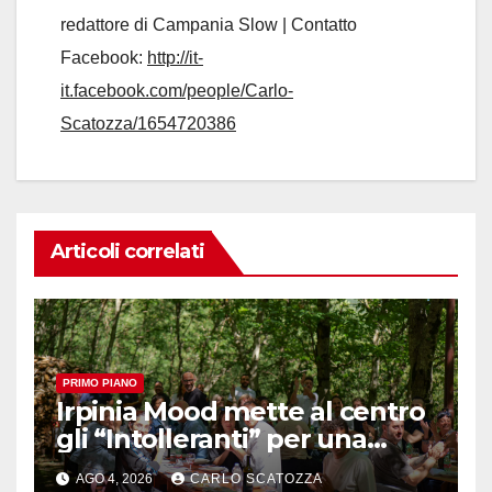
redattore di Campania Slow | Contatto
Facebook:
http://it-
it.facebook.com/people/Carlo-
Scatozza/1654720386
Articoli correlati
PRIMO PIANO
Irpinia Mood mette al centro
gli “Intolleranti” per una
rivoluzione sostenibile del
AGO 4, 2026
CARLO SCATOZZA