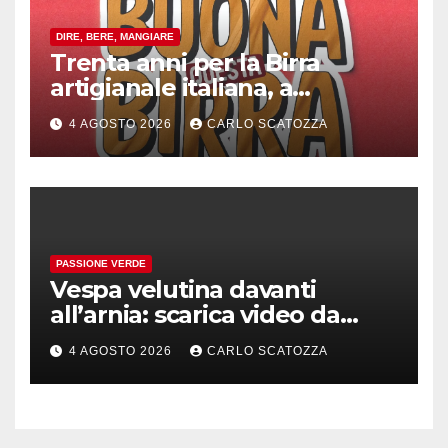
DIRE, BERE, MANGIARE
Trenta anni per la Birra
artigianale italiana, a
Pomigliano d’arco evento
4 AGOSTO 2026
CARLO SCATOZZA
celebrativo con birra speciale
PASSIONE VERDE
Vespa velutina davanti
all’arnia: scarica video da
TikTok prima che il post
4 AGOSTO 2026
CARLO SCATOZZA
sparisca