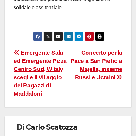
solidale e assitenziale.
Navigazione
Emergente Sala
Concerto per la
ed Emergente Pizza
Pace a San Pietro a
articoli
Centro Sud, Witaly
Majella, insieme
sceglie il Villaggio
Russi e Ucraini
dei Ragazzi di
Maddaloni
Di
Carlo Scatozza