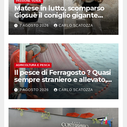
PASSIONE VERDE
Matese in lutto, scomparso
Giosuè il coniglio gigante
pluripremiato
7 AGOSTO 2026
CARLO SCATOZZA
AGRICOLTURA E PESCA
Il pesce di Ferragosto ? Quasi
sempre straniero e allevato,
in sofferenza
7 AGOSTO 2026
CARLO SCATOZZA