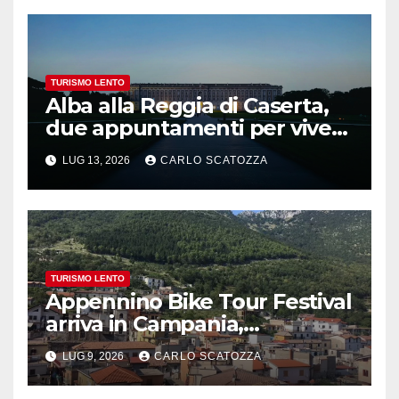
TURISMO LENTO
Alba alla Reggia di Caserta,
due appuntamenti per vivere
la magia
LUG 13, 2026
CARLO SCATOZZA
TURISMO LENTO
Appennino Bike Tour Festival
arriva in Campania,
appuntamento a Valle
LUG 9, 2026
CARLO SCATOZZA
Agricola