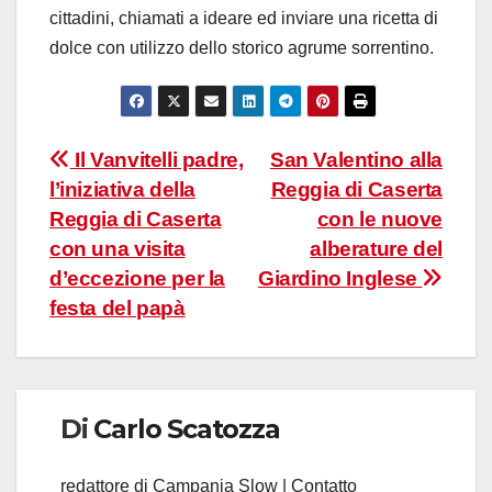
cittadini, chiamati a ideare ed inviare una ricetta di
dolce con utilizzo dello storico agrume sorrentino.
Navigazione
Il Vanvitelli padre,
San Valentino alla
l’iniziativa della
Reggia di Caserta
articoli
Reggia di Caserta
con le nuove
con una visita
alberature del
d’eccezione per la
Giardino Inglese
festa del papà
Di
Carlo Scatozza
redattore di Campania Slow | Contatto