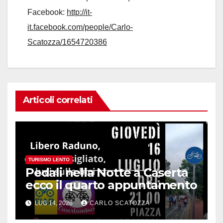
Facebook:
http://it-
it.facebook.com/people/Carlo-
Scatozza/1654720386
Articoli correlati
TURISMO LENTO
Pedali nella Notte a Caserta
ecco il quarto appuntamento
LUG 14, 2026
CARLO SCATOZZA