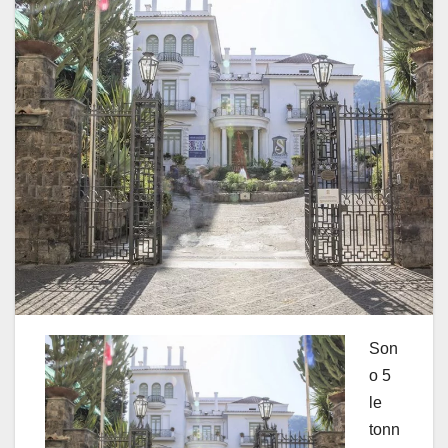
Son
o 5
le
tonn