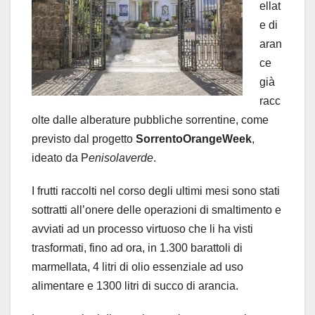
ellat
e di
aran
ce
già
racc
olte dalle alberature pubbliche sorrentine, come
previsto dal progetto
SorrentoOrangeWeek
,
ideato da P
enisolaverde
.
I frutti raccolti nel corso degli ultimi mesi sono stati
sottratti all’onere delle operazioni di smaltimento e
avviati ad un processo virtuoso che li ha visti
trasformati, fino ad ora, in 1.300 barattoli di
marmellata, 4 litri di olio essenziale ad uso
alimentare e 1300 litri di succo di arancia.