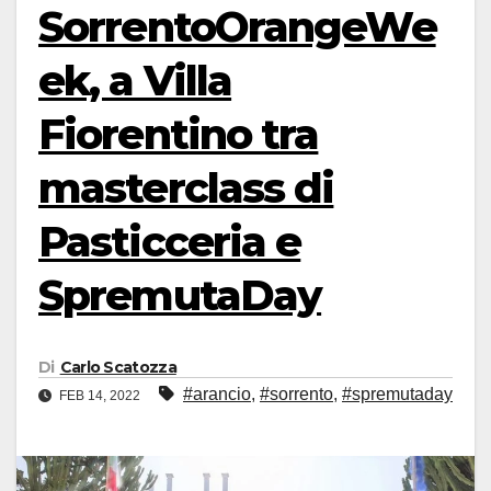
SorrentoOrangeWe
ek, a Villa
Fiorentino tra
masterclass di
Pasticceria e
SpremutaDay
Di
Carlo Scatozza
#arancio
,
#sorrento
,
#spremutaday
FEB 14, 2022