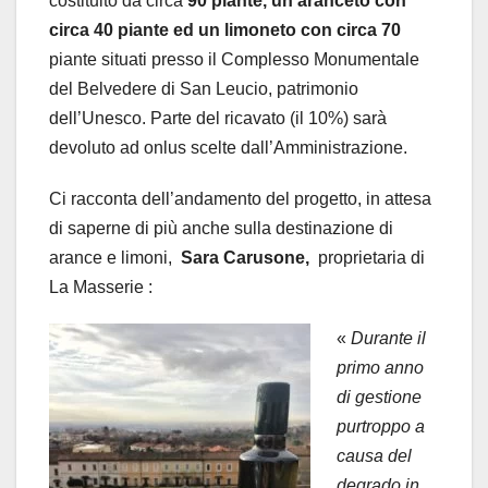
costituito da circa
90 piante, un aranceto con
circa 40 piante ed un limoneto con circa 70
piante situati presso il Complesso Monumentale
del Belvedere di San Leucio, patrimonio
dell’Unesco. Parte del ricavato (il 10%) sarà
devoluto ad onlus scelte dall’Amministrazione.
Ci racconta dell’andamento del progetto, in attesa
di saperne di più anche sulla destinazione di
arance e limoni,
Sara Carusone,
proprietaria di
La Masserie :
«
Durante il
primo anno
di gestione
purtroppo a
causa del
degrado in