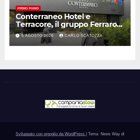
PRIMO PIANO
Conterraneo Hotel e
Terracore, il gruppo Ferraro
amplia l’ ospitalità e il gusto
6 AGOSTO 2026
CARLO SCATOZZA
alle porte di Caserta
Sviluppato con orgoglio da WordPress
|
Tema: News Way di