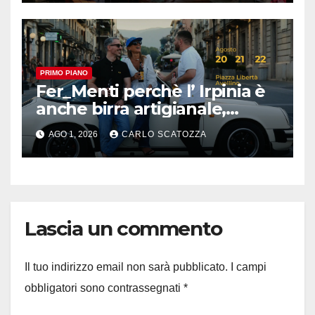
PRIMO PIANO
Fer_Menti perchè l’ Irpinia è
anche birra artigianale,
appuntamento ad Avellino
AGO 1, 2026
CARLO SCATOZZA
Lascia un commento
Il tuo indirizzo email non sarà pubblicato.
I campi
obbligatori sono contrassegnati
*