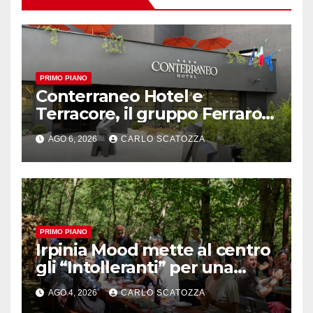
PRIMO PIANO
Conterraneo Hotel e
Terracore, il gruppo Ferraro
amplia l’ ospitalità e il gusto
AGO 6, 2026
CARLO SCATOZZA
alle porte di Caserta
PRIMO PIANO
Irpinia Mood mette al centro
gli “Intolleranti” per una
rivoluzione sostenibile del
AGO 4, 2026
CARLO SCATOZZA
cibo