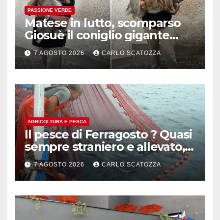
PASSIONE VERDE
Matese in lutto, scomparso
Giosuè il coniglio gigante
pluripremiato
7 AGOSTO 2026
CARLO SCATOZZA
AGRICOLTURA E PESCA
Il pesce di Ferragosto ? Quasi
sempre straniero e allevato,
in sofferenza
7 AGOSTO 2026
CARLO SCATOZZA