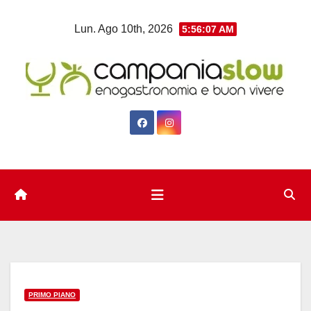
Salta
Lun. Ago 10th, 2026
5:56:08 AM
al
contenuto
PRIMO PIANO