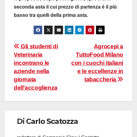
seconda asta il cui prezzo di partenza è il più
basso tra quelli della prima asta.
Navigazione
Gli studenti di
Agrocepi a
Veterinaria
TuttoFood Milano
articoli
incontrano le
con i cuochi italiani
aziende nella
e le eccellenze in
giornata
tabaccheria
dell’accoglienza
Di
Carlo Scatozza