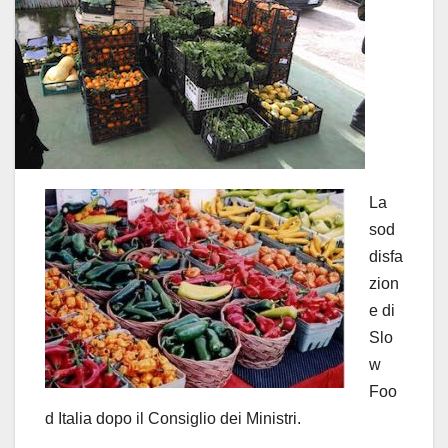
La
sod
disfa
zion
e di
Slo
w
Foo
d Italia dopo il Consiglio dei Ministri.