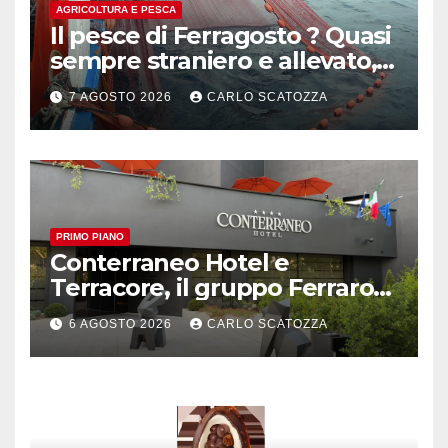
AGRICOLTURA E PESCA
Il pesce di Ferragosto ? Quasi
sempre straniero e allevato,
in sofferenza
7 AGOSTO 2026
CARLO SCATOZZA
PRIMO PIANO
Conterraneo Hotel e
Terracore, il gruppo Ferraro
amplia l’ ospitalità e il gusto
6 AGOSTO 2026
CARLO SCATOZZA
alle porte di Caserta