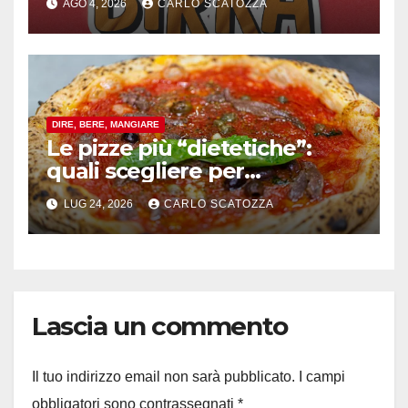
AGO 4, 2026
CARLO SCATOZZA
celebrativo con birra speciale
DIRE, BERE, MANGIARE
Le pizze più “dietetiche”:
quali scegliere per
contenere le calorie senza
LUG 24, 2026
CARLO SCATOZZA
rinunciare al gusto
Lascia un commento
Il tuo indirizzo email non sarà pubblicato.
I campi
obbligatori sono contrassegnati
*