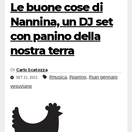
Le buone cose di
Nannina, un DJ set
con panino della
nostra terra
Di
Carlo Scatozza
#musica
,
#panino
,
#san gennaro
SET 21, 2021
vesuviano