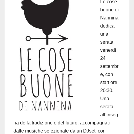
Le cose
buone di
Nannina
dedica
una
serata,
venerdì
24
settembr
e, con
start ore
20:30.
Una
serata
all’inseg
na della tradizione e del futuro, accompagnati
dalle musiche selezionate da un DJset, con