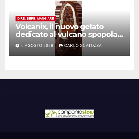
DIRE, BERE, MANGIARE
Volcanix, il nuovo gelato
dedicato al vulcano spopola,
è nato a Caivano
6 AGOSTO 2026
CARLO SCATOZZA