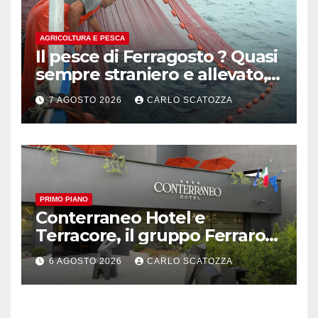
AGRICOLTURA E PESCA
Il pesce di Ferragosto ? Quasi
sempre straniero e allevato,
in sofferenza
7 AGOSTO 2026
CARLO SCATOZZA
PRIMO PIANO
Conterraneo Hotel e
Terracore, il gruppo Ferraro
amplia l’ ospitalità e il gusto
6 AGOSTO 2026
CARLO SCATOZZA
alle porte di Caserta